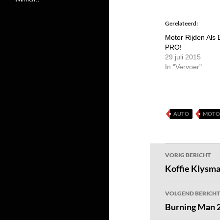
Gerelateerd
Motor Rijden Als
PRO!
29 juli 2015
In "Vervoer"
AUTO
MOTO
Bericht
VORIG BERICHT
navigatie
Koffie Klysm
VOLGEND BERICHT
Burning Man 