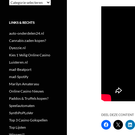
Categorieën
LINKS & RECHTS
auto-onderdelen24.nl
Cannabis zaden kopen?
Dyezzie.nl
Kies 1 Veilig Online Casino
Luisteren.nl
mad-Beatport
mad-Spotify
Marilyn Amaterasu
Online Casino Nieuws
Paddos & Truffels kopen?
Speelautomaten
SynthPoPLoVer
DEEL DEZE CONTENT E
Top 3 Casino Gokspellen
Top Lijsten
Winnen!?