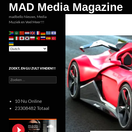
Zoeken
MAD Media Magazine
Ga
madbello Nieuws, Media
Muziek en Veel Meer!!!
naar
de
inhoud
ZOEKT, EN GIJ ZULT VINDEN!!!
Zoeken
naar:
10 Nu Online
23308482 Totaal