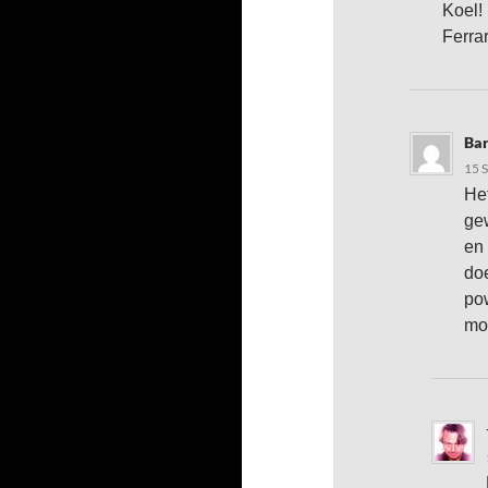
Koel!
Ferra
Ba
15 
Het
gew
en 
doe
pow
moo