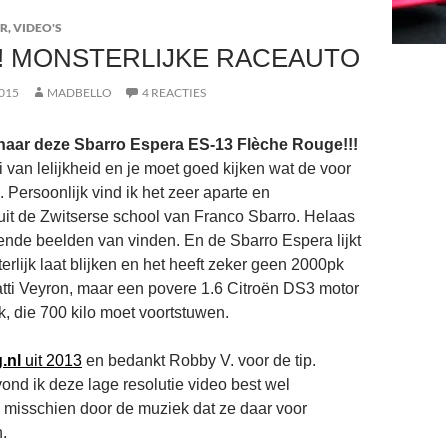
R
,
VIDEO'S
! MONSTERLIJKE RACEAUTO
015
MADBELLO
4 REACTIES
 naar deze Sbarro Espera ES-13 Flèche Rouge!!!
i van lelijkheid en je moet goed kijken wat de voor
. Persoonlijk vind ik het zeer aparte en
uit de Zwitserse school van Franco Sbarro. Helaas
dende beelden van vinden. En de Sbarro Espera lijkt
erlijk laat blijken en het heeft zeker geen 2000pk
tti Veyron, maar een povere 1.6 Citroën DS3 motor
, die 700 kilo moet voortstuwen.
.nl
uit 2013
en bedankt Robby V. voor de tip.
ond ik deze lage resolutie video best wel
 misschien door de muziek dat ze daar voor
.