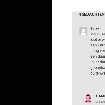
4 GEDACHTEN
Barry
15 SEPTEM
Ziet er w
een Ferr
Lang ver
een duur
meer du
gepantse
buitenwe
MA
15 SEP