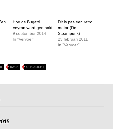
 Een
Hoe de Bugatti
Dit is pas een retro
Veyron word gemaakt
motor (De
9 september 2014
Steampunk)
In "Vervoer"
23 februari 2011
In "Vervoer"
R
RACE
UITGELICHT
a
2015