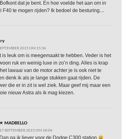
 Bofkont dat je bent. En hoe voelde het aan om in
ri F40 te mogen rijden? Ik bedoel de besturing…
rry
SEPTEMBER 2015 OM 15:36
 is leuk om is meegemaakt te hebben. Veder is het
oon ruk en weinig luxe in zo’n ding. Alles is krap
het lawaai van de motor achter je is ook niet te
n denk ik als je lange stukken gaat rijden. De
er die er in zit is wel ziek. Maar geef mij maar een
ie nieuw Astra als ik mag kiezen.
MADBELLO
17 SEPTEMBER 2015 OM 18:04
Dan ga ik liever voor de Dodge C300 station