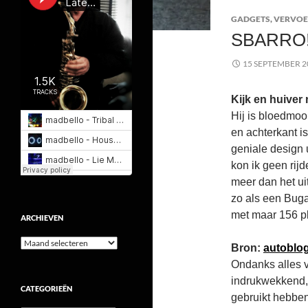
GADGETS
,
VERVOE
SBARRO
15 SEPTEMBER 2
Kijk en huiver
Hij is bloedmoo
en achterkant is
geniale design 
kon ik geen rij
meer dan het uit
zo als een Buga
met maar 156 pk
ARCHIEVEN
Archieven
Bron:
autoblog
Ondanks alles v
indrukwekkend,
CATEGORIEËN
gebruikt hebben