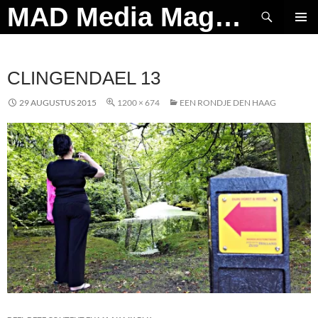
Ga
Zoeken
MAD Media Magazine
naar
PRIMAI
de
MENU
inhoud
CLINGENDAEL 13
29 AUGUSTUS 2015
1200 × 674
EEN RONDJE DEN HAAG