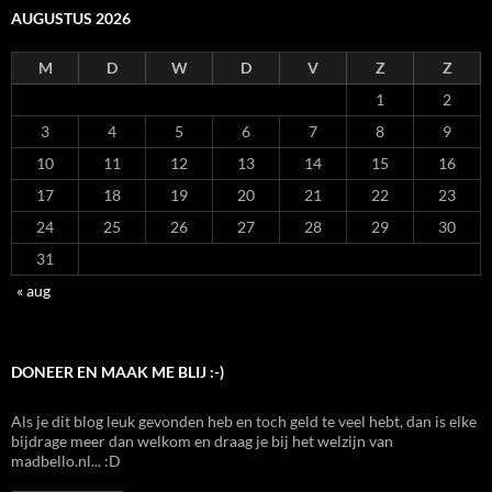
AUGUSTUS 2026
M
D
W
D
V
Z
Z
1
2
3
4
5
6
7
8
9
10
11
12
13
14
15
16
17
18
19
20
21
22
23
24
25
26
27
28
29
30
31
« aug
DONEER EN MAAK ME BLIJ :-)
Als je dit blog leuk gevonden heb en toch geld te veel hebt, dan is elke
bijdrage meer dan welkom en draag je bij het welzijn van
madbello.nl... :D