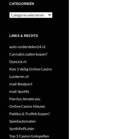
CATEGORIEËN
Categorieën
LINKS & RECHTS
auto-onderdelen24.nl
Cannabis zaden kopen?
Dyezzie.nl
Kies 1 Veilig Online Casino
Luisteren.nl
mad-Beatport
mad-Spotify
Marilyn Amaterasu
Online Casino Nieuws
Paddos & Truffels kopen?
Speelautomaten
SynthPoPLoVer
Top 3 Casino Gokspellen