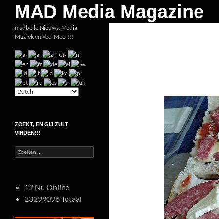
Zoeken
MAD Media Magazine
Ga
madbello Nieuws, Media
Muziek en Veel Meer!!!
naar
de
inhoud
ZOEKT, EN GIJ ZULT
VINDEN!!!
Zoeken
naar:
12 Nu Online
23299098 Totaal