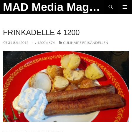
Ga
Zoeken
MAD Media Magazine
naar
PRIMAI
de
MENU
inhoud
FRINKADELLE 4 1200
31 JULI 2015
1200 × 674
CULINAIRE FRIKANDELLEN