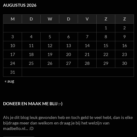
AUGUSTUS 2026
M
D
W
D
V
Z
Z
1
2
3
4
5
6
7
8
9
10
11
12
13
14
15
16
17
18
19
20
21
22
23
24
25
26
27
28
29
30
31
« aug
DONEER EN MAAK ME BLIJ :-)
Als je dit blog leuk gevonden heb en toch geld te veel hebt, dan is elke
bijdrage meer dan welkom en draag je bij het welzijn van
madbello.nl... :D