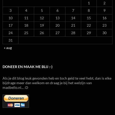
1
2
3
4
5
6
7
8
9
10
11
12
13
14
15
16
17
18
19
20
21
22
23
24
25
26
27
28
29
30
31
« aug
DONEER EN MAAK ME BLIJ :-)
Als je dit blog leuk gevonden heb en toch geld te veel hebt, dan is elke
bijdrage meer dan welkom en draag je bij het welzijn van
madbello.nl... :D