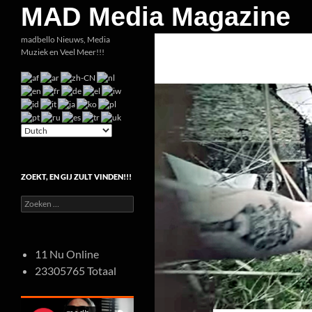
Zoeken
MAD Media Magazine
Ga
madbello Nieuws, Media
Muziek en Veel Meer!!!
naar
de
inhoud
ZOEKT, EN GIJ ZULT VINDEN!!!
Zoeken
naar:
11 Nu Online
23305765 Totaal