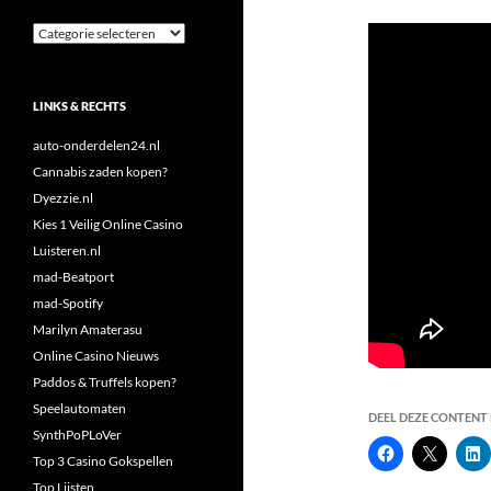
Categorieën
LINKS & RECHTS
auto-onderdelen24.nl
Cannabis zaden kopen?
Dyezzie.nl
Kies 1 Veilig Online Casino
Luisteren.nl
mad-Beatport
mad-Spotify
Marilyn Amaterasu
Online Casino Nieuws
Paddos & Truffels kopen?
Speelautomaten
DEEL DEZE CONTENT E
SynthPoPLoVer
Top 3 Casino Gokspellen
Top Lijsten