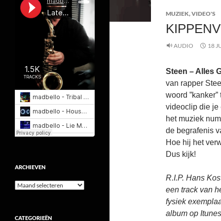
MUZIEK
,
VIDEO'S
KIPPENV
AUDIO
18 J
Steen – Alles 
van rapper Stee
woord ”kanker” 
videoclip die je
het muziek numm
de begrafenis v
Hoe hij het ver
Dus kijk!
ARCHIEVEN
R.I.P. Hans Kos
Archieven
een track van h
fysiek exempla
album op Itunes
CATEGORIEËN