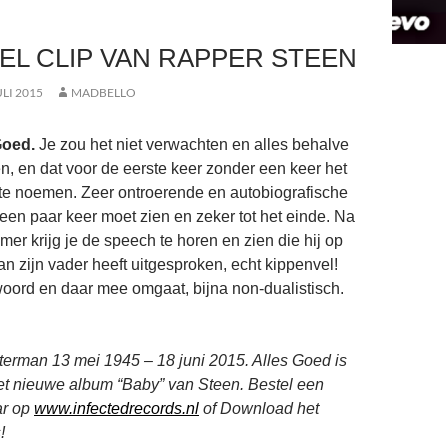
EL CLIP VAN RAPPER STEEN
ULI 2015
MADBELLO
Goed.
Je zou het niet verwachten en alles behalve
n, en dat voor de eerste keer zonder een keer het
te noemen. Zeer ontroerende en autobiografische
 een paar keer moet zien en zeker tot het einde. Na
er krijg je de speech te horen en zien die hij op
an zijn vader heeft uitgesproken, echt kippenvel!
woord en daar mee omgaat, bijna non-dualistisch.
terman 13 mei 1945 – 18 juni 2015. Alles Goed is
et nieuwe album “Baby” van Steen. Bestel een
ar op
www.infectedrecords.nl
of Download het
!