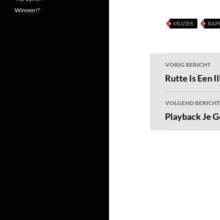
Winnen!?
MUZIEK
RAP
Bericht
VORIG BERICHT
navigatie
Rutte Is Een Il
VOLGEND BERICHT
Playback Je 