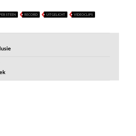
PER STEEN
RECORD
UITGELICHT
VIDEOCLIPS
lusie
Gek