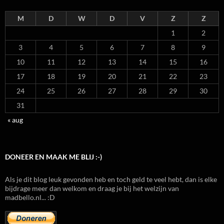
M
D
W
D
V
Z
Z
1
2
3
4
5
6
7
8
9
10
11
12
13
14
15
16
17
18
19
20
21
22
23
24
25
26
27
28
29
30
31
« aug
DONEER EN MAAK ME BLIJ :-)
Als je dit blog leuk gevonden heb en toch geld te veel hebt, dan is elke
bijdrage meer dan welkom en draag je bij het welzijn van
madbello.nl... :D