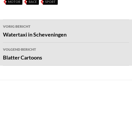
MOTOR
RACE
SPORT
Bericht
VORIG BERICHT
navigatie
Watertaxi in Scheveningen
VOLGEND BERICHT
Blatter Cartoons