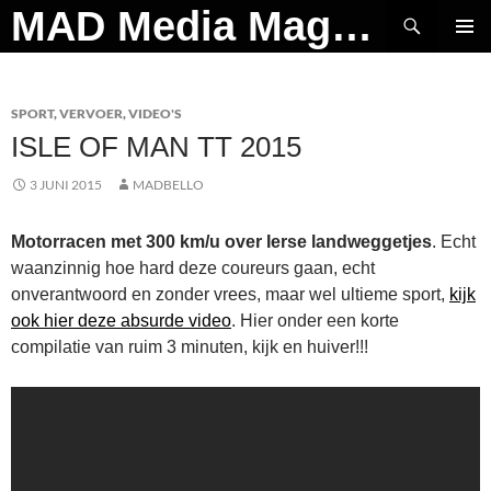
Ga
Zoeken
MAD Media Magazine
naar
PRIMAI
de
MENU
inhoud
SPORT
,
VERVOER
,
VIDEO'S
ISLE OF MAN TT 2015
3 JUNI 2015
MADBELLO
Motorracen met 300 km/u over Ierse landweggetjes
. Echt
waanzinnig hoe hard deze coureurs gaan, echt
onverantwoord en zonder vrees, maar wel ultieme sport,
kijk
ook hier deze absurde video
. Hier onder een korte
compilatie van ruim 3 minuten, kijk en huiver!!!