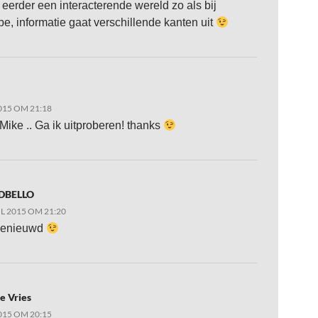
 eerder een interacterende wereld zo als bij
be, informatie gaat verschillende kanten uit
015 OM 21:18
 Mike .. Ga ik uitproberen! thanks
DBELLO
IL 2015 OM 21:20
benieuwd
e Vries
015 OM 20:15