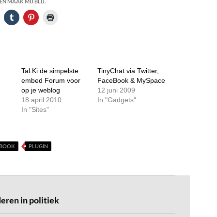
N MAAK MIJ BLIJ.
Tal.Ki de simpelste
TinyChat via Twitter,
embed Forum voor
FaceBook & MySpace
op je weblog
12 juni 2009
18 april 2010
In "Gadgets"
In "Sites"
EBOOK
PLUGIN
ren in politiek