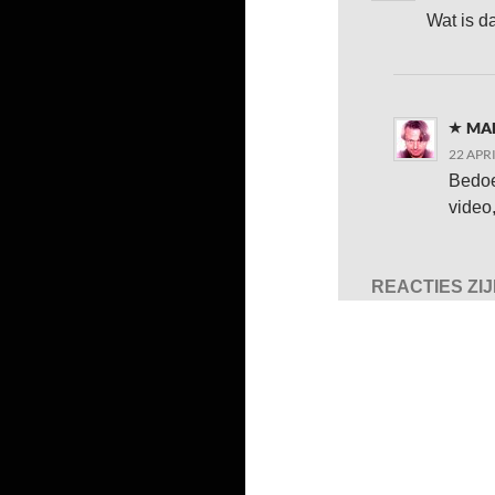
Wat is d
MA
22 APR
Bedoe
video,
REACTIES ZI