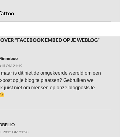
Tattoo
 OVER “FACEBOOK EMBED OP JE WEBLOG”
Minneboo
015 OM 21:19
 maar is dit niet de omgekeerde wereld om een
-post op je blog te plaatsen? Gebruiken we
 juist niet om mensen op onze blogposts te
DBELLO
IL 2015 OM 21:20