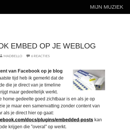
MIJN MUZIEK
OK EMBED OP JE WEBLOG
MADBELLO
6 REACTIES
ent van Facebook op je blog
aatste tijd heb ik gemerkt dat de
 die je direct van je timeline
ijgt maar gedeeltelijk werkt.
je home gedeelte goed zichtbaar is en als je op
t zie je maar een samenvatting zonder content van
r als je direct hier op gaat:
cebook.com/docs/plugins/embedded-posts
kan
de krijgen die ”overal” op werkt.