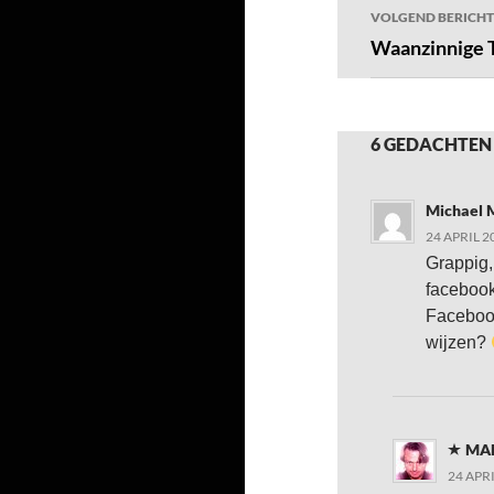
VOLGEND BERICHT
Waanzinnige 
6 GEDACHTEN
Michael 
24 APRIL 2
Grappig,
facebook
Facebook
wijzen?
MA
24 APR