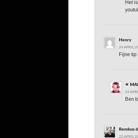
Het is
youtu
Henry
24 APRIL 2
Fijne tip
MA
24 APR
Ben 
Remkus d
22 APRIL 2