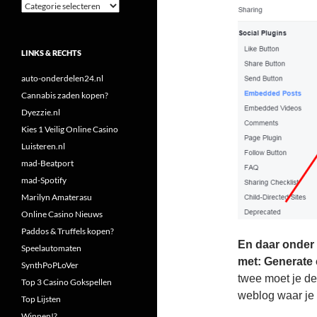
Categorieën
LINKS & RECHTS
auto-onderdelen24.nl
Cannabis zaden kopen?
Dyezzie.nl
Kies 1 Veilig Online Casino
Luisteren.nl
mad-Beatport
mad-Spotify
Marilyn Amaterasu
Online Casino Nieuws
Paddos & Truffels kopen?
En daar onder 
Speelautomaten
met: Generate 
SynthPoPLoVer
twee moet je de
Top 3 Casino Gokspellen
weblog waar je 
Top Lijsten
Winnen!?