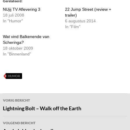
Gerelateerd
NUjij TV Aflevering 3
22 Jump Street (review +
18 juli 2008
trailer)
In "Humor"
6 augustus 2014
In "Film"
Wat vind Balkenende van
Scheringa?
18 oktober 2009
In "Binnenland"
HUMOR
Bericht
VORIG BERICHT
navigatie
Lightning Bolt – Walk off the Earth
VOLGEND BERICHT