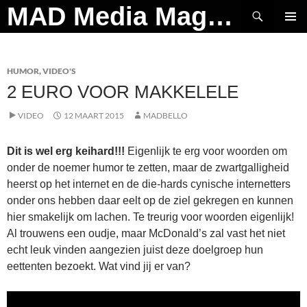
Ga
Zoeken
MAD Media Magazine
naar
PRIMAI
de
MENU
inhoud
HUMOR
,
VIDEO'S
2 EURO VOOR MAKKELELE
VIDEO
12 MAART 2015
MADBELLO
Dit is wel erg keihard!!!
Eigenlijk te erg voor woorden om
onder de noemer humor te zetten, maar de zwartgalligheid
heerst op het internet en de die-hards cynische internetters
onder ons hebben daar eelt op de ziel gekregen en kunnen
hier smakelijk om lachen. Te treurig voor woorden eigenlijk!
Al trouwens een oudje, maar McDonald’s zal vast het niet
echt leuk vinden aangezien juist deze doelgroep hun
eettenten bezoekt. Wat vind jij er van?