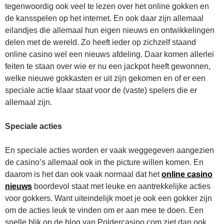
tegenwoordig ook veel te lezen over het online gokken en
de kansspelen op het internet. En ook daar zijn allemaal
eilandjes die allemaal hun eigen nieuws en ontwikkelingen
delen met de wereld. Zo heeft ieder op zichzelf staand
online casino wel een nieuws afdeling. Daar komen allerlei
feiten te staan over wie er nu een jackpot heeft gewonnen,
welke nieuwe gokkasten er uit zijn gekomen en of er een
speciale actie klaar staat voor de (vaste) spelers die er
allemaal zijn.
Speciale acties
En speciale acties worden er vaak weggegeven aangezien
de casino’s allemaal ook in the picture willen komen. En
daarom is het dan ook vaak normaal dat het
online casino
nieuws
boordevol staat met leuke en aantrekkelijke acties
voor gokkers. Want uiteindelijk moet je ook een gokker zijn
om de acties leuk te vinden om er aan mee te doen. Een
snelle blik op de blog van Poldercasino.com ziet dan ook