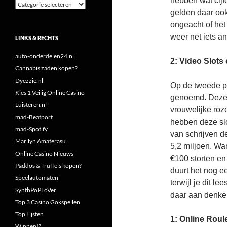
hebben wat cijf
Categorieën
gelden daar ook
ongeacht of het 
weer net iets an
LINKS & RECHTS
auto-onderdelen24.nl
2: Video Slots
Cannabis zaden kopen?
Dyezzie.nl
Op de tweede pl
Kies 1 Veilig Online Casino
genoemd. Deze h
Luisteren.nl
vrouwelijke roz
mad-Beatport
hebben deze slo
mad-Spotify
van schrijven d
Marilyn Amaterasu
5,2 miljoen. Wan
Online Casino Nieuws
€100 storten en
Paddos & Truffels kopen?
duurt het nog e
Speelautomaten
terwijl je dit lee
SynthPoPLoVer
daar aan denke
Top 3 Casino Gokspellen
Top Lijsten
1: Online Roul
Winnen!?