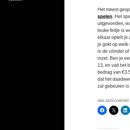
Het meest gespe
spelen
. Het sp
uitgevonden, wa
leuke feitje is w
elkaar optelt je
je gokt op welk 
in de cilinder o
inzet. Ben je e
13, en valt het
bedrag van €3.5
dat het daadwer
zal gebeuren is 
DEEL DEZE CONTENT E