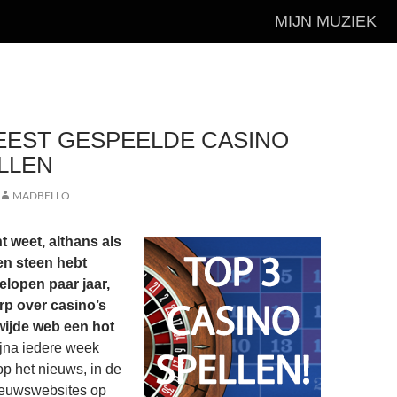
MIJN MUZIEK
EEST GESPEELDE CASINO
LLEN
MADBELLO
ht weet, althans als
een steen hebt
elopen paar jaar,
rp over casino’s
wijde web een hot
jna iedere week
op het nieuws, in de
nieuwswebsites op