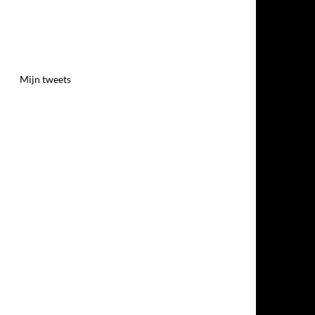
Mijn tweets