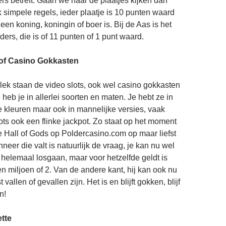
ers betreft. Gaan we naar de plaatjes kijken dan
 simpele regels, ieder plaatje is 10 punten waard
een koning, koningin of boer is. Bij de Aas is het
ders, die is of 11 punten of 1 punt waard.
 of Casino Gokkasten
ek staan de video slots, ook wel casino gokkasten
eb je in allerlei soorten en maten. Je hebt ze in
e kleuren maar ook in mannelijke versies, vaak
ts ook een flinke jackpot. Zo staat op het moment
e Hall of Gods op Poldercasino.com op maar liefst
neer die valt is natuurlijk de vraag, je kan nu wel
 helemaal losgaan, maar voor hetzelfde geldt is
en miljoen of 2. Van de andere kant, hij kan ook nu
st vallen of gevallen zijn. Het is en blijft gokken, blijf
n!
ette