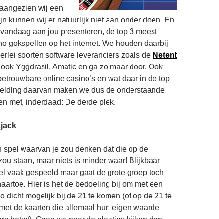
n aangezien wij een
ijn kunnen wij er natuurlijk niet aan onder doen. En
vandaag aan jou presenteren, de top 3 meest
o gokspellen op het internet. We houden daarbij
lerlei soorten software leveranciers zoals de
Netent
 ook Yggdrasil, Amatic en ga zo maar door. Ook
betrouwbare online casino’s en wat daar in de top
nleiding daarvan maken we dus de onderstaande
nen met, inderdaad: De derde plek.
kjack
n spel waarvan je zou denken dat die op de
ou staan, maar niets is minder waar! Blijkbaar
wel vaak gespeeld maar gaat de grote groep toch
aartoe. Hier is het de bedoeling bij om met een
o dicht mogelijk bij de 21 te komen (of op de 21 te
n met de kaarten die allemaal hun eigen waarde