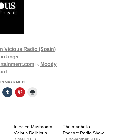
 Vicious Radio (Spain)
ookings:
rtainment.com
Moody
by
oud
N MAAK MIJ BLIJ.
Infected Mushroom –
The madbello
Vicious Delicious
Podcast Radio Show
3 mei 2013
11 november 2016