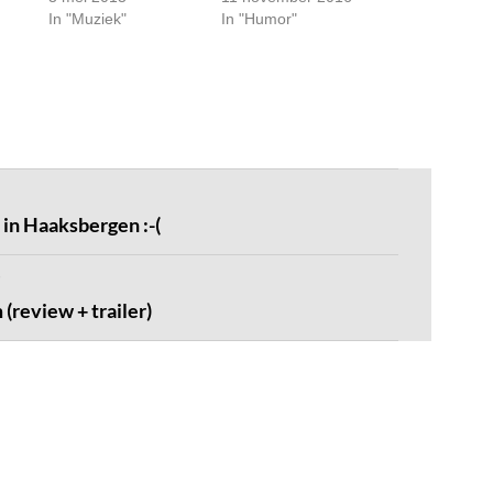
In "Muziek"
In "Humor"
in Haaksbergen :-(
 (review + trailer)