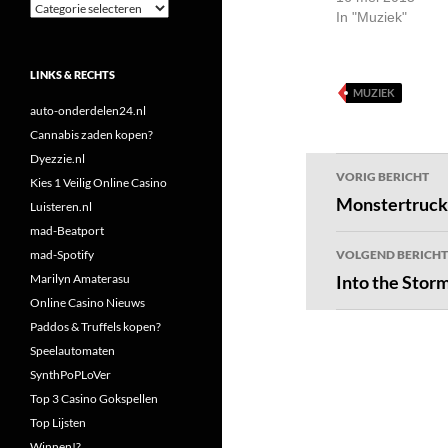
Categorieën
In "Muziek"
LINKS & RECHTS
MUZIEK
auto-onderdelen24.nl
Cannabis zaden kopen?
Dyezzie.nl
Bericht
VORIG BERICHT
Kies 1 Veilig Online Casino
navigatie
Monstertruck 
Luisteren.nl
mad-Beatport
mad-Spotify
VOLGEND BERICHT
Marilyn Amaterasu
Into the Storm
Online Casino Nieuws
Paddos & Truffels kopen?
Speelautomaten
SynthPoPLoVer
Top 3 Casino Gokspellen
Top Lijsten
Winnen!?