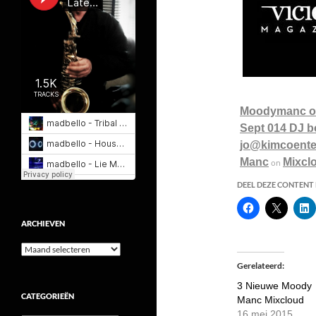
Moodymanc on
Sept 014 DJ b
jo@kimcoente
Manc
Mixcl
on
DEEL DEZE CONTENT E
ARCHIEVEN
Archieven
Gerelateerd
3 Nieuwe Moody
CATEGORIEËN
Manc Mixcloud
16 mei 2015