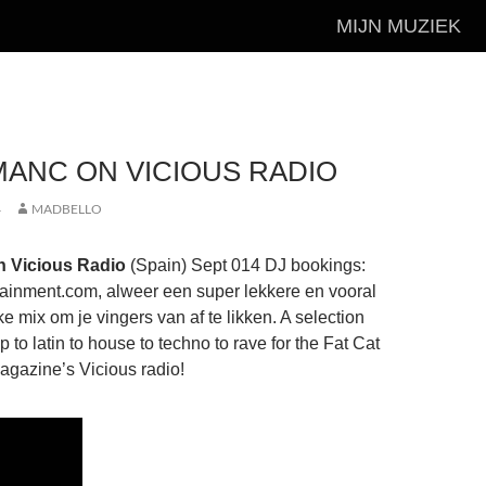
MIJN MUZIEK
ANC ON VICIOUS RADIO
4
MADBELLO
 Vicious Radio
(Spain) Sept 014 DJ bookings:
ainment.com, alweer een super lekkere en vooral
ke mix om je vingers van af te likken. A selection
p to latin to house to techno to rave for the Fat Cat
gazine’s Vicious radio!