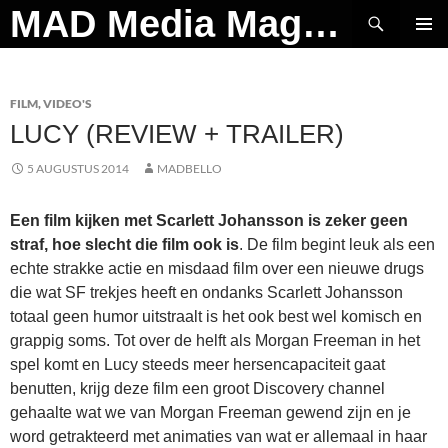
Ga
Zoeken
MAD Media Magazine
naar
PRIMAI
de
MENU
inhoud
FILM
,
VIDEO'S
LUCY (REVIEW + TRAILER)
5 AUGUSTUS 2014
MADBELLO
Een film kijken met Scarlett Johansson is zeker geen
straf, hoe slecht die film ook is
. De film begint leuk als een
echte strakke actie en misdaad film over een nieuwe drugs
die wat SF trekjes heeft en ondanks Scarlett Johansson
totaal geen humor uitstraalt is het ook best wel komisch en
grappig soms. Tot over de helft als Morgan Freeman in het
spel komt en Lucy steeds meer hersencapaciteit gaat
benutten, krijg deze film een groot Discovery channel
gehaalte wat we van Morgan Freeman gewend zijn en je
word getrakteerd met animaties van wat er allemaal in haar