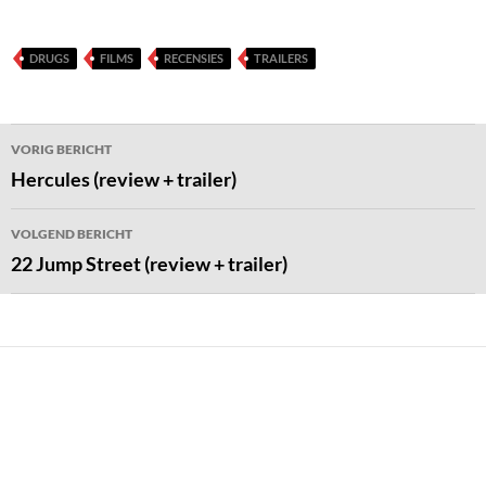
DRUGS
FILMS
RECENSIES
TRAILERS
Bericht
VORIG BERICHT
navigatie
Hercules (review + trailer)
VOLGEND BERICHT
22 Jump Street (review + trailer)