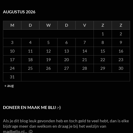
AUGUSTUS 2026
M
D
W
D
V
Z
Z
1
2
3
4
5
6
7
8
9
10
11
12
13
14
15
16
17
18
19
20
21
22
23
24
25
26
27
28
29
30
31
« aug
DONEER EN MAAK ME BLIJ :-)
Als je dit blog leuk gevonden heb en toch geld te veel hebt, dan is elke
bijdrage meer dan welkom en draag je bij het welzijn van
madbello.nl... :D