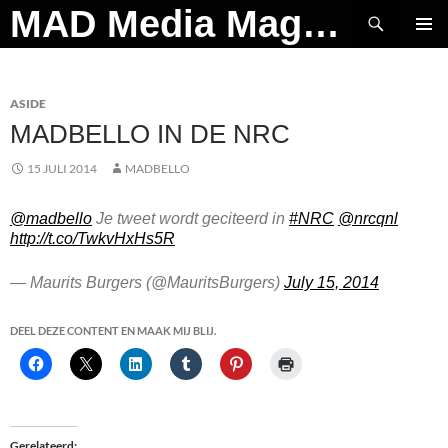
Ga
Zoeken
MAD Media Magazine
naar
PRIMAI
de
MENU
inhoud
ASIDE
MADBELLO IN DE NRC
15 JULI 2014
MADBELLO
@madbello
Je tweet wordt geciteerd in
#NRC
@nrcqnl
http://t.co/TwkvHxHs5R
— Maurits Burgers (@MauritsBurgers)
July 15, 2014
DEEL DEZE CONTENT EN MAAK MIJ BLIJ.
Gerelateerd