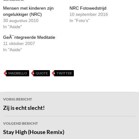
Mensen met kinderen zijn
NRC Fotowedstrijd
ongelukkiger (NRC)
10 september 2016
30 augustus 2010
In "Foto's"
In "Aside"
GeÃ¯ntegreerde Meditatie
11 oktober 2007
In "Aside"
MADBELLO
QUOTE
TWITTER
Bericht
VORIG BERICHT
navigatie
Zij is echt slecht!
VOLGEND BERICHT
Stay High (House Remix)