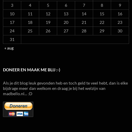
3
4
5
6
7
8
9
10
11
12
13
14
15
16
17
18
19
20
21
22
23
24
25
26
27
28
29
30
31
« aug
DONEER EN MAAK ME BLIJ :-)
Als je dit blog leuk gevonden heb en toch geld te veel hebt, dan is elke
bijdrage meer dan welkom en draag je bij het welzijn van
madbello.nl... :D