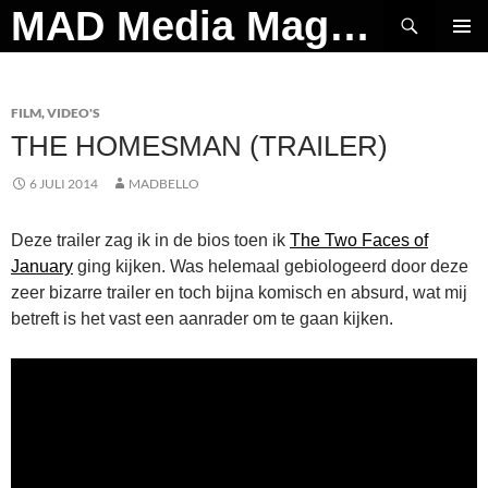
Ga
Zoeken
MAD Media Magazine
naar
PRIMAI
de
MENU
inhoud
FILM
,
VIDEO'S
THE HOMESMAN (TRAILER)
6 JULI 2014
MADBELLO
Deze trailer zag ik in de bios toen ik
The Two Faces of
January
ging kijken. Was helemaal gebiologeerd door deze
zeer bizarre trailer en toch bijna komisch en absurd, wat mij
betreft is het vast een aanrader om te gaan kijken.