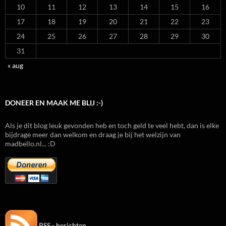
10
11
12
13
14
15
16
17
18
19
20
21
22
23
24
25
26
27
28
29
30
31
« aug
DONEER EN MAAK ME BLIJ :-)
Als je dit blog leuk gevonden heb en toch geld te veel hebt, dan is elke
bijdrage meer dan welkom en draag je bij het welzijn van
madbello.nl... :D
RSS - berichten