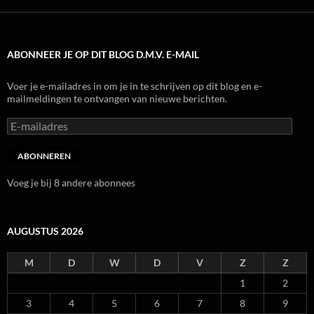
ABONNEER JE OP DIT BLOG D.M.V. E-MAIL
Voer je e-mailadres in om je in te schrijven op dit blog en e-
mailmeldingen te ontvangen van nieuwe berichten.
E-
mailadres
ABONNEREN
Voeg je bij 8 andere abonnees
AUGUSTUS 2026
M
D
W
D
V
Z
Z
1
2
3
4
5
6
7
8
9