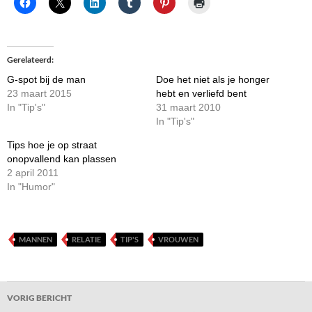
Gerelateerd
G-spot bij de man
Doe het niet als je honger
23 maart 2015
hebt en verliefd bent
In "Tip's"
31 maart 2010
In "Tip's"
Tips hoe je op straat
onopvallend kan plassen
2 april 2011
In "Humor"
MANNEN
RELATIE
TIP'S
VROUWEN
Bericht
VORIG BERICHT