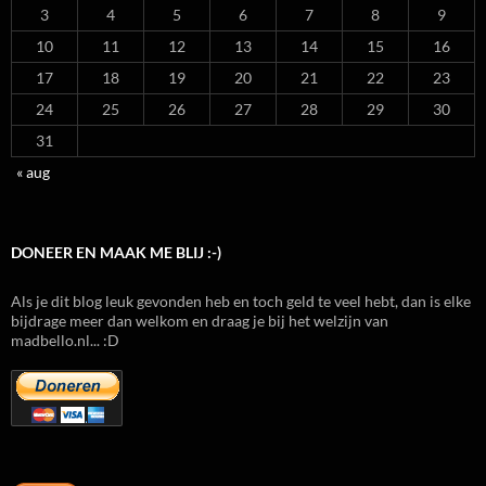
3
4
5
6
7
8
9
10
11
12
13
14
15
16
17
18
19
20
21
22
23
24
25
26
27
28
29
30
31
« aug
DONEER EN MAAK ME BLIJ :-)
Als je dit blog leuk gevonden heb en toch geld te veel hebt, dan is elke
bijdrage meer dan welkom en draag je bij het welzijn van
madbello.nl... :D