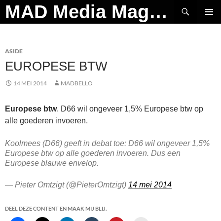
Ga
Zoeken
MAD Media Magazine
naar
PRIMAI
de
MENU
inhoud
ASIDE
EUROPESE BTW
14 MEI 2014
MADBELLO
Europese btw
. D66 wil ongeveer 1,5% Europese btw op
alle goederen invoeren.
Koolmees (D66) geeft in debat toe: D66 wil ongeveer 1,5%
Europese btw op alle goederen invoeren. Dus een
Europese blauwe envelop.
— Pieter Omtzigt (@PieterOmtzigt)
14 mei 2014
DEEL DEZE CONTENT EN MAAK MIJ BLIJ.