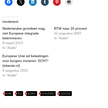
Gerelateerd
Nederlandse grondwet mag
BTW naar 20 procent
niet Europese integratie
31 augustus 2007
belemmeren
In "Aside"
9 maart 2013
In "Aside"
Europese Unie wil belastingen
voor burgers invoeren. ECHT!
(elsevier.nl)
9 augustus 2010
In "Aside"
D66
EU
EURO
POLITIEK
QUOTE