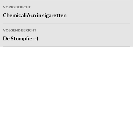
Bericht
VORIG BERICHT
navigatie
ChemicaliÃ«n in sigaretten
VOLGEND BERICHT
De Stompfie :-)