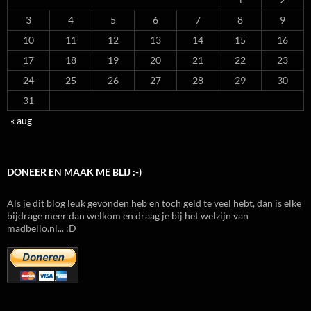
3
4
5
6
7
8
9
10
11
12
13
14
15
16
17
18
19
20
21
22
23
24
25
26
27
28
29
30
31
« aug
DONEER EN MAAK ME BLIJ :-)
Als je dit blog leuk gevonden heb en toch geld te veel hebt, dan is elke
bijdrage meer dan welkom en draag je bij het welzijn van
madbello.nl... :D