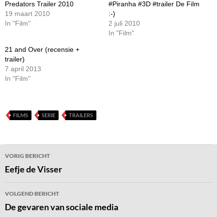
Predators Trailer 2010
#Piranha #3D #trailer De Film
19 maart 2010
:-)
In "Film"
2 juli 2010
In "Film"
21 and Over (recensie +
trailer)
7 april 2013
In "Film"
FILMS
SERIE
TRAILERS
Bericht
VORIG BERICHT
navigatie
Eefje de Visser
VOLGEND BERICHT
De gevaren van sociale media