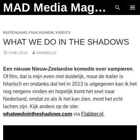
Ga
Zoeken
MAD Media Magazine
naar
PRIMAI
de
MENU
inhoud
BUITENLAND
,
FILM
,
HUMOR
,
VIDEO'S
WHAT WE DO IN THE SHADOWS
5 MEI 2014
MADBELLO
Een nieuwe Nieuw-Zeelandse komedie over vampieren
.
Of film, dat is mijn even niet duidelijk, maar de trailer is
hilarisch en ondanks dat het in 2013 is uitgegeven kan ik het
nog nergens vinden en hopelijk komt het snel naar
Nederland, omdat zo als ik het kan zien, moet het echt
lachen zijn. Kijk anders op de site:
whatwedointheshadows.com
via
Flabber.nl
.