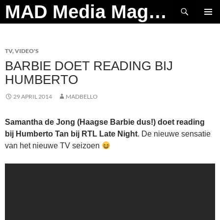
Ga
Zoeken
MAD Media Magazine
naar
PRIMAI
de
MENU
inhoud
TV
,
VIDEO'S
BARBIE DOET READING BIJ
HUMBERTO
29 APRIL 2014
MADBELLO
Samantha de Jong (Haagse Barbie dus!) doet reading
bij Humberto Tan bij RTL Late Night
. De nieuwe sensatie
van het nieuwe TV seizoen