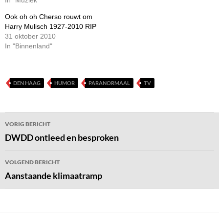
In "Muziek"
Ook oh oh Cherso rouwt om
Harry Mulisch 1927-2010 RIP
31 oktober 2010
In "Binnenland"
DEN HAAG
HUMOR
PARANORMAAL
TV
Bericht
VORIG BERICHT
navigatie
DWDD ontleed en besproken
VOLGEND BERICHT
Aanstaande klimaatramp