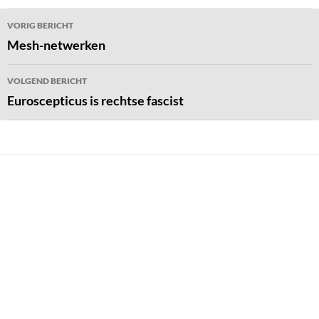
Bericht
VORIG BERICHT
navigatie
Mesh-netwerken
VOLGEND BERICHT
Euroscepticus is rechtse fascist