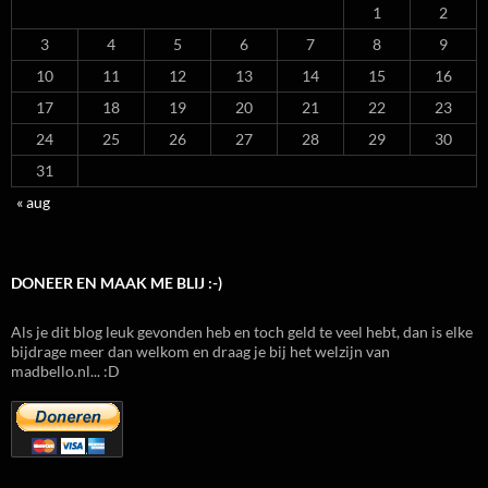
1
2
3
4
5
6
7
8
9
10
11
12
13
14
15
16
17
18
19
20
21
22
23
24
25
26
27
28
29
30
31
« aug
DONEER EN MAAK ME BLIJ :-)
Als je dit blog leuk gevonden heb en toch geld te veel hebt, dan is elke
bijdrage meer dan welkom en draag je bij het welzijn van
madbello.nl... :D