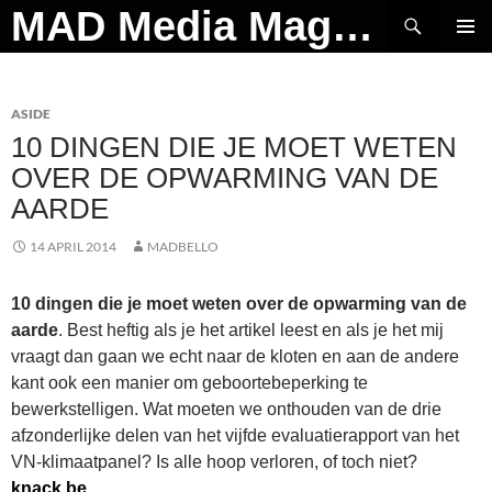
Ga
Zoeken
MAD Media Magazine
naar
PRIMAI
de
MENU
inhoud
ASIDE
10 DINGEN DIE JE MOET WETEN
OVER DE OPWARMING VAN DE
AARDE
14 APRIL 2014
MADBELLO
10 dingen die je moet weten over de opwarming van de
aarde
. Best heftig als je het artikel leest en als je het mij
vraagt dan gaan we echt naar de kloten en aan de andere
kant ook een manier om geboortebeperking te
bewerkstelligen. Wat moeten we onthouden van de drie
afzonderlijke delen van het vijfde evaluatierapport van het
VN-klimaatpanel? Is alle hoop verloren, of toch niet?
knack.be