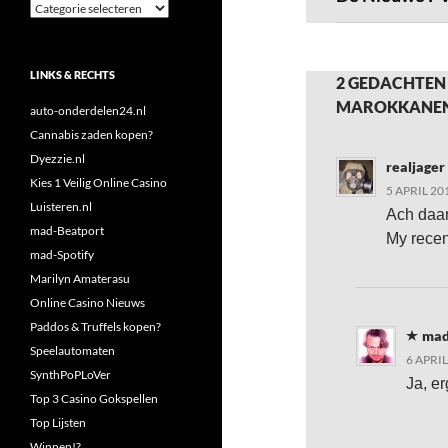
Categorieën
LINKS & RECHTS
2 GEDACHTEN
MAROKKANE
auto-onderdelen24.nl
Cannabis zaden kopen?
Dyezzie.nl
realjager
Kies 1 Veilig Online Casino
5 APRIL 20
Luisteren.nl
Ach daa
mad-Beatport
My recen
mad-Spotify
Marilyn Amaterasu
Online Casino Nieuws
Paddos & Truffels kopen?
mad
Speelautomaten
6 APRI
SynthPoPLoVer
Ja, e
Top 3 Casino Gokspellen
Top Lijsten
Winnen!?