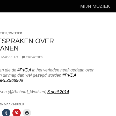
MIJN MUZIEK
TIEK
,
TWITTER
ITSPRAKEN OVER
ANEN
MADBELLO
2 REACTIES
ken die de
#PVDA
in het verleden heeft gedaan over
n dit mag dan wel gezegd worden
#PVDA
m/GRLZ9q890e
fsen (@Richard_Wolfsen)
3 april 2014
N MAAK MIJ BLIJ.