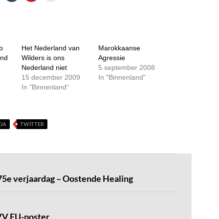
b
Het Nederland van
Marokkaanse
end
Wilders is ons
Agressie
Nederland niet
5 september 2008
15 december 2009
In "Binnenland"
In "Binnenland"
DA
TWITTER
5e verjaardag – Oostende Healing
V EU-poster