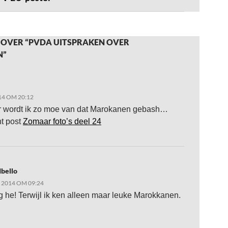
 OVER “PVDA UITSPRAKEN OVER
N”
14 OM 20:12
r wordt ik zo moe van dat Marokanen gebash…
t post
Zomaar foto’s deel 24
bello
L 2014 OM 09:24
rg he! Terwijl ik ken alleen maar leuke Marokkanen.