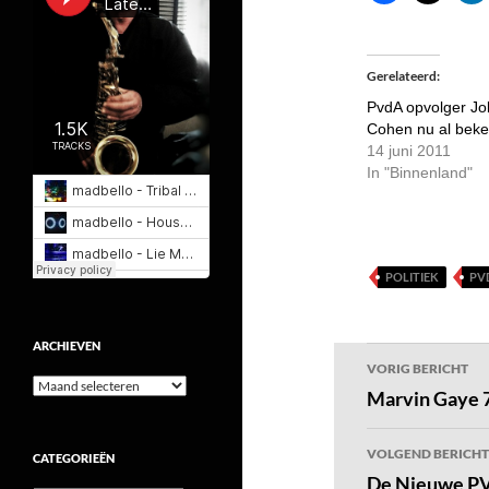
Gerelateerd
PvdA opvolger Jo
Cohen nu al bek
14 juni 2011
In "Binnenland"
POLITIEK
PV
ARCHIEVEN
Bericht
VORIG BERICHT
Archieven
navigatie
Marvin Gaye 7
VOLGEND BERICHT
CATEGORIEËN
De Nieuwe PV