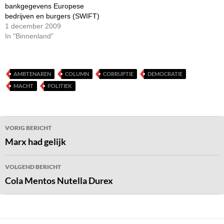
bankgegevens Europese
bedrijven en burgers (SWIFT)
1 december 2009
In "Binnenland"
AMBTENAREN
COLUMN
CORRUPTIE
DEMOCRATIE
MACHT
POLITIEK
Bericht
VORIG BERICHT
navigatie
Marx had gelijk
VOLGEND BERICHT
Cola Mentos Nutella Durex