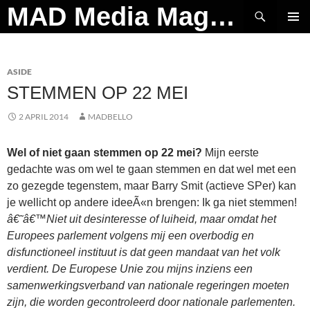
Ga
Zoeken
MAD Media Magazine
naar
PRIMAI
de
MENU
inhoud
ASIDE
STEMMEN OP 22 MEI
2 APRIL 2014
MADBELLO
Wel of niet gaan stemmen op 22 mei?
Mijn eerste
gedachte was om wel te gaan stemmen en dat wel met een
zo gezegde tegenstem, maar Barry Smit (actieve SPer) kan
je wellicht op andere ideeÃ«n brengen: Ik ga niet stemmen!
â€˜â€™Niet uit desinteresse of luiheid, maar omdat het
Europees parlement volgens mij een overbodig en
disfunctioneel instituut is dat geen mandaat van het volk
verdient. De Europese Unie zou mijns inziens een
samenwerkingsverband van nationale regeringen moeten
zijn, die worden gecontroleerd door nationale parlementen.