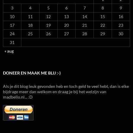
3
4
5
6
7
8
9
10
11
12
13
14
15
16
17
18
19
20
21
22
23
24
25
26
27
28
29
30
31
« aug
DONEER EN MAAK ME BLIJ :-)
Als je dit blog leuk gevonden heb en toch geld te veel hebt, dan is elke
bijdrage meer dan welkom en draag je bij het welzijn van
madbello.nl... :D