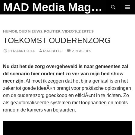
Ga
Zoeken
MAD Media Magazine
naar
PRIMAI
de
MENU
inhoud
HUMOR
,
OUD NIEUWS
,
POLITIEK
,
VIDEO'S
,
ZIEKTE'S
TOEKOMST OUDERENZORG
21 MAART 2014
MADBELLO
2 REACTIES
Nu dat het de zorg overgeheveld is naar gemeentes zal
dit scenario hier onder niet zo ver van mijn bed show
meer zijn
. Al moet ik zeggen dat het bijna geniaal is en het
zeker tot goede ideeÃ«n brengt voor praktische oplossingen
om de ouderenzorg goedkoop en efficiÃ«nt in te richten. Zo
als geautomatiseerde systemen met loopbanden en robots
rondom de kamers van bejaarden.