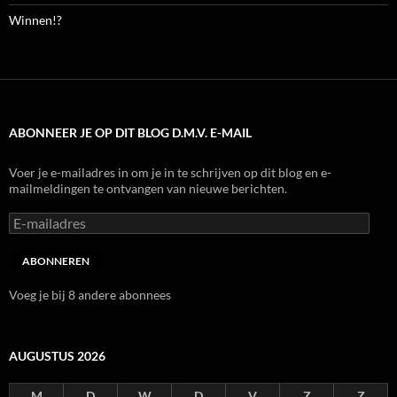
Winnen!?
ABONNEER JE OP DIT BLOG D.M.V. E-MAIL
Voer je e-mailadres in om je in te schrijven op dit blog en e-
mailmeldingen te ontvangen van nieuwe berichten.
E-
mailadres
ABONNEREN
Voeg je bij 8 andere abonnees
AUGUSTUS 2026
M
D
W
D
V
Z
Z