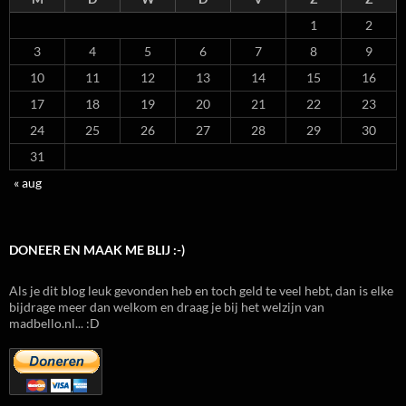
1
2
3
4
5
6
7
8
9
10
11
12
13
14
15
16
17
18
19
20
21
22
23
24
25
26
27
28
29
30
31
« aug
DONEER EN MAAK ME BLIJ :-)
Als je dit blog leuk gevonden heb en toch geld te veel hebt, dan is elke
bijdrage meer dan welkom en draag je bij het welzijn van
madbello.nl... :D