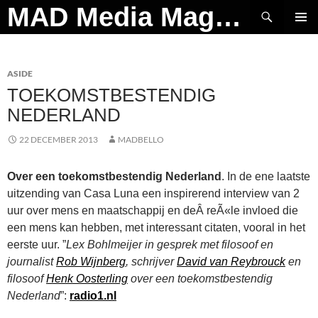
Ga
Zoeken
MAD Media Magazine
naar
PRIMAI
de
MENU
inhoud
ASIDE
TOEKOMSTBESTENDIG
NEDERLAND
22 DECEMBER 2013
MADBELLO
Over een toekomstbestendig Nederland
. In de ene laatste
uitzending van Casa Luna een inspirerend interview van 2
uur over mens en maatschappij en deÂ reÃ«le invloed die
een mens kan hebben, met interessant citaten, vooral in het
eerste uur. ”
Lex Bohlmeijer in gesprek met filosoof en
journalist
Rob Wijnberg
, schrijver
David van Reybrouck
en
filosoof
Henk Oosterling
over een toekomstbestendig
Nederland
”:
radio1.nl