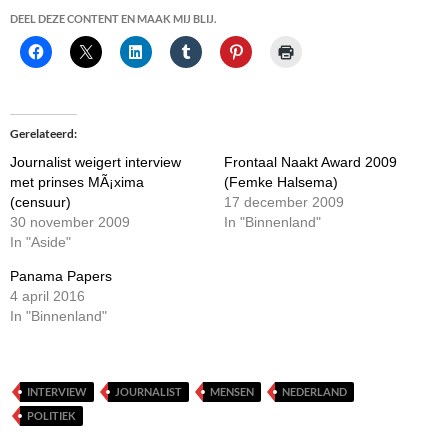
DEEL DEZE CONTENT EN MAAK MIJ BLIJ.
Gerelateerd
Journalist weigert interview
Frontaal Naakt Award 2009
met prinses MÃ¡xima
(Femke Halsema)
(censuur)
17 december 2009
30 november 2009
In "Binnenland"
In "Aside"
Panama Papers
4 april 2016
In "Binnenland"
INTERVIEW
JOURNALIST
MENSEN
NEDERLAND
POLITIEK