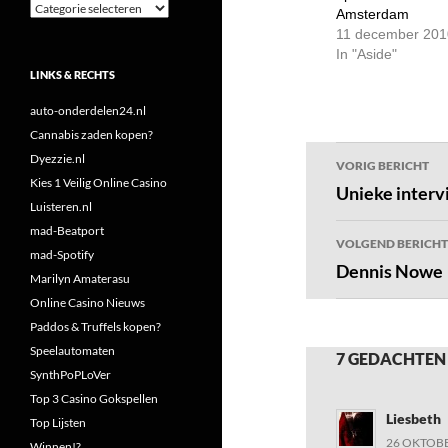
Categorieën
Amsterdam
11 december 201
In "Aside"
LINKS & RECHTS
auto-onderdelen24.nl
Cannabis zaden kopen?
Bericht
Dyezzie.nl
VORIG BERICHT
Kies 1 Veilig Online Casino
navigatie
Unieke inter
Luisteren.nl
mad-Beatport
VOLGEND BERICHT
mad-Spotify
Dennis Nowe
Marilyn Amaterasu
Online Casino Nieuws
Paddos & Truffels kopen?
Speelautomaten
7 GEDACHTEN
SynthPoPLoVer
Top 3 Casino Gokspellen
Liesbeth
Top Lijsten
26 OKTOBE
Winnen!?