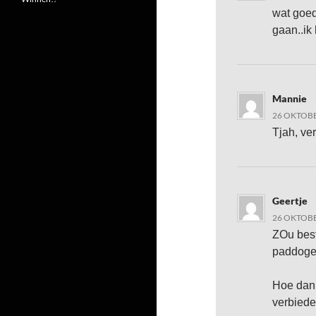
wat goed
gaan..ik
Mannie
26 OKTOBE
Tjah, ve
Geertje
26 OKTOBE
ZOu best
paddogeb
Hoe dan 
verbiede