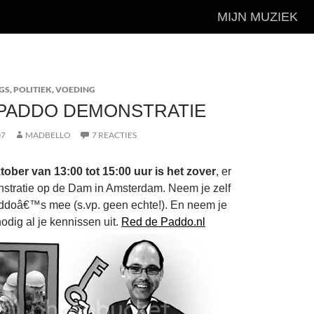
MIJN MUZIEK
GS
,
POLITIEK
,
VOEDING
 PADDO DEMONSTRATIE
07
MADBELLO
7 REACTIES
tober van 13:00 tot 15:00 uur is het zover
, er
stratie op de Dam in Amsterdam. Neem je zelf
ddoâ€™s mee (s.vp. geen echte!). En neem je
odig al je kennissen uit.
Red de Paddo.nl