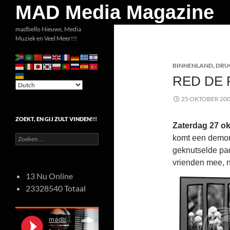
Zoeken
MAD Media Magazine
Ga
madbello Nieuws, Media
Muziek en Veel Meer!!!
naar
de
BINNENLAND
,
DRU
inhoud
RED DE
25 OKTOBER 20
ZOEKT, EN GIJ ZULT VINDEN!!!
Zaterdag 27 ok
Zoeken
komt een demon
naar:
geknutselde pa
vrienden mee, n
13 Nu Online
23328540 Totaal