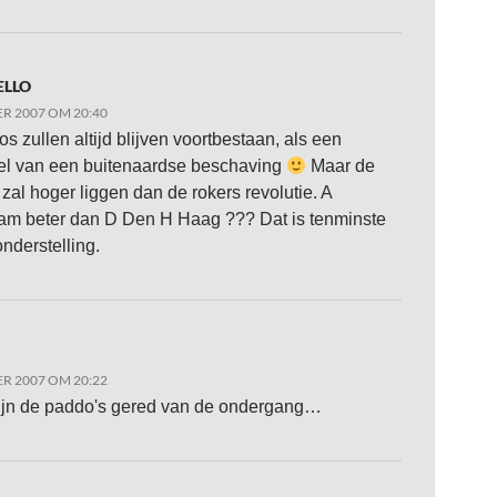
ELLO
R 2007 OM 20:40
s zullen altijd blijven voortbestaan, als een
el van een buitenaardse beschaving
Maar de
zal hoger liggen dan de rokers revolutie. A
m beter dan D Den H Haag ??? Dat is tenminste
onderstelling.
R 2007 OM 20:22
ijn de paddo's gered van de ondergang…