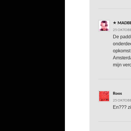
MADB
25 OKTOBE
De paddo
onderde
opkomst 
Amsterda
mijn ver
Roos
25 OKTOBE
En??? z