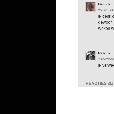
Belinda
25 OKTOBE
Ik denk 
gewoon z
weken w
Patrick
25 OKTOBE
Ik verwa
REACTIES ZI