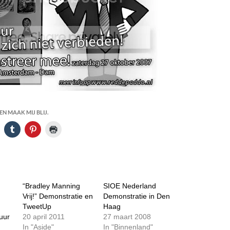
N MAAK MIJ BLIJ.
“Bradley Manning
SIOE Nederland
Vrij!” Demonstratie en
Demonstratie in Den
TweetUp
Haag
uur
20 april 2011
27 maart 2008
In "Aside"
In "Binnenland"