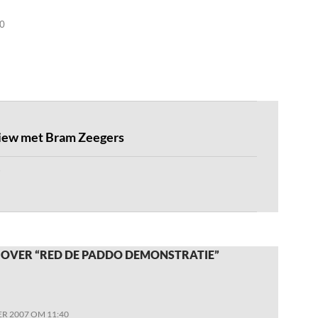
0
view met Bram Zeegers
 OVER “RED DE PADDO DEMONSTRATIE”
R 2007 OM 11:40