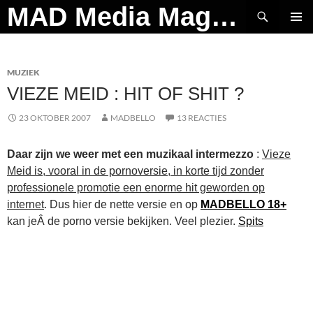
Ga
Zoeken
MAD Media Magazine
naar
PRIMAI
de
MENU
inhoud
MUZIEK
VIEZE MEID : HIT OF SHIT ?
23 OKTOBER 2007
MADBELLO
13 REACTIES
Daar zijn we weer met een muzikaal intermezzo
:
Vieze
Meid is, vooral in de pornoversie, in korte tijd zonder
professionele promotie een enorme hit geworden op
internet
. Dus hier de nette versie en op
MADBELLO 18+
kan jeÂ de porno versie bekijken. Veel plezier.
Spits