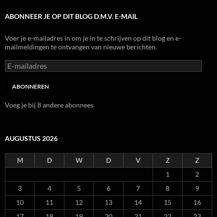
ABONNEER JE OP DIT BLOG D.M.V. E-MAIL
Voer je e-mailadres in om je in te schrijven op dit blog en e-
mailmeldingen te ontvangen van nieuwe berichten.
E-
mailadres
ABONNEREN
Voeg je bij 8 andere abonnees
AUGUSTUS 2026
M
D
W
D
V
Z
Z
1
2
3
4
5
6
7
8
9
10
11
12
13
14
15
16
17
18
19
20
21
22
23