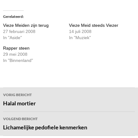
Gerelateerd
Vieze Meiden zijn terug
Vieze Meid steeds Viezer
27 februari 2008
14 juli 2008
In "Aside"
In "Muziek"
Rapper steen
29 mei 2008
In "Binnenland"
Bericht
VORIG BERICHT
navigatie
Halal mortier
VOLGEND BERICHT
Lichamelijke pedofiele kenmerken