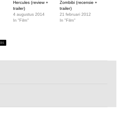
Hercules (review +
Zombibi (recensie +
trailer)
trailer)
4 augustus 2014
21 februari 2012
In "Film"
In "Film"
ERS