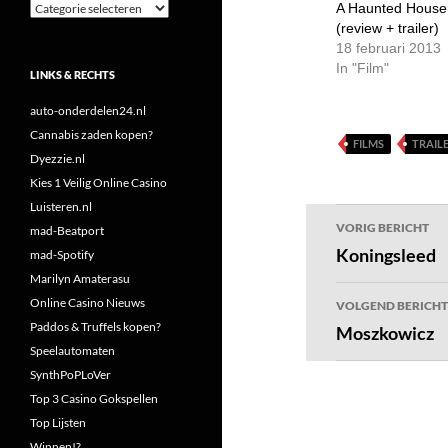
Categorieën
A Haunted House
(review + trailer)
18 februari 2013
In "Film"
LINKS & RECHTS
auto-onderdelen24.nl
Cannabis zaden kopen?
FILMS
TRAIL
Dyezzie.nl
Kies 1 Veilig Online Casino
Luisteren.nl
Bericht
VORIG BERICHT
mad-Beatport
navigatie
Koningsleed
mad-Spotify
Marilyn Amaterasu
Online Casino Nieuws
VOLGEND BERICHT
Paddos & Truffels kopen?
Moszkowicz
Speelautomaten
SynthPoPLoVer
Top 3 Casino Gokspellen
Top Lijsten
Winnen!?