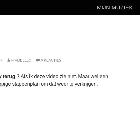
MIJN MUZIEK
07
MADBELLO
9 REACTIES
cy terug ?
Als ik deze video zie niet. Maar wel een
pige stappenplan om dat weer te verkrijgen.