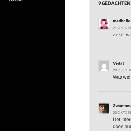
9 GEDACHTEN
madbello
21 OKTOBE
Zeker we
Vedat
20 OKTOBE
Was wel 
Zwamneu
20 OKTOBE
Het inte
doen hun