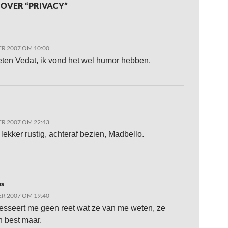
 OVER “PRIVACY”
R 2007 OM 10:00
ten Vedat, ik vond het wel humor hebben.
R 2007 OM 22:43
lekker rustig, achteraf bezien, Madbello.
s
R 2007 OM 19:40
resseert me geen reet wat ze van me weten, ze
 best maar.