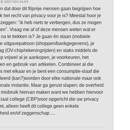
R 2007 OM 14:09
n dat door dit filpmje mensen gaan begrijpen hoe
k het recht van privacy voor je is? Meestal hoor je
zeggen: "ik heb niets te verbergen, dus ze mogen
ten". Vraag me af of deze mensen weten wat er
 na te trekken is? Je gaan én staan (mobiele
je uitgavepatroon (shoppen/bankgegevens), je
ag (OV-chip/rekeningrijden) en staks middels de
p vrijwel al je aankopen, je voorkeuren, het
en en gebruik van artikelen. Combineer al die
 met elkaar en je bent een consumptie-slaaf die
leerd (kan?)worden door elke nationale maar ook
ionale instantie. Maar ga gerust slapen; de overheid
 misbruik hiervan maken want we hebben hiervoor
iaal college (CBP)voor opgericht die uw privacy
t, alleen heeft dit college geen enkele
heid en/of zeggenschap….