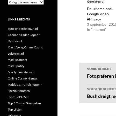
Gerelateerd
Categorieën
De ultieme anti-
Google video
#Privacy
LINKS & RECHTS
3 september 201
auto-onderdelen24.nl
In "Internet"
Cannabis zaden kopen?
Dyezzie.nl
Kies 1 Veilig Online Casino
Luisteren.nl
mad-Beatport
Bericht
mad-Spotify
VORIG BERICHT
Marilyn Amaterasu
navigatie
Fotograferen i
Online Casino Nieuws
Paddos & Truffels kopen?
VOLGEND BERICHT
Speelautomaten
Bush dreigt m
SynthPoPLoVer
Top 3 Casino Gokspellen
Top Lijsten
Winnen!?