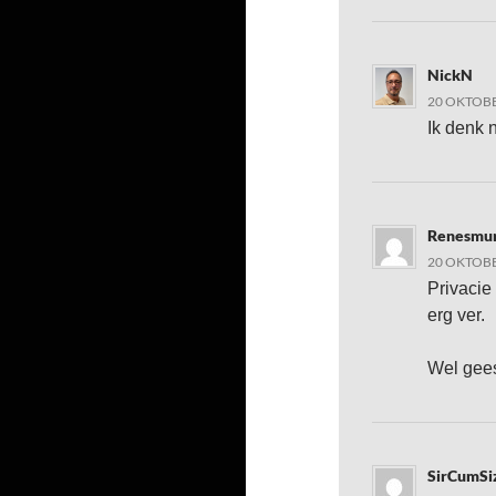
NickN
20 OKTOBE
Ik denk 
Renesmu
20 OKTOBE
Privacie
erg ver.
Wel gees
SirCumSi