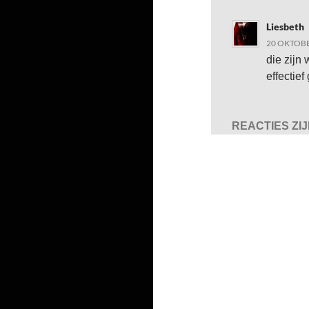
Liesbeth
20 OKTOBE
die zijn
effectie
REACTIES ZI