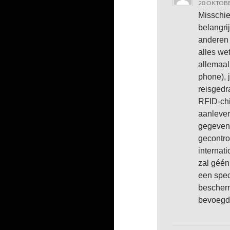
20 OKTOBE
Misschie
belangrij
anderen 
alles we
allemaal
phone), 
reisgedr
RFID-chi
aanlever
gegevens
gecontro
internat
zal géén
een spec
bescherm
bevoegd