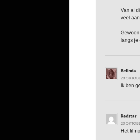
Van al d
veel aan
Gewoon b
langs je
Belinda
20 OKTOBE
Ik ben g
Redstar
20 OKTOBE
Het film