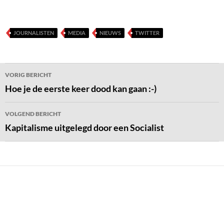
JOURNALISTEN
MEDIA
NIEUWS
TWITTER
Bericht
VORIG BERICHT
navigatie
Hoe je de eerste keer dood kan gaan :-)
VOLGEND BERICHT
Kapitalisme uitgelegd door een Socialist