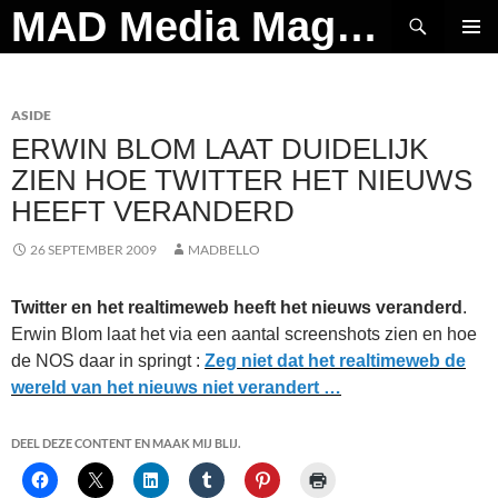
Ga
Zoeken
MAD Media Magazine
naar
PRIMAI
de
MENU
inhoud
ASIDE
ERWIN BLOM LAAT DUIDELIJK
ZIEN HOE TWITTER HET NIEUWS
HEEFT VERANDERD
26 SEPTEMBER 2009
MADBELLO
Twitter en het realtimeweb heeft het nieuws veranderd
.
Erwin Blom laat het via een aantal screenshots zien en hoe
de NOS daar in springt :
Zeg niet dat het realtimeweb de
wereld van het nieuws niet verandert …
DEEL DEZE CONTENT EN MAAK MIJ BLIJ.