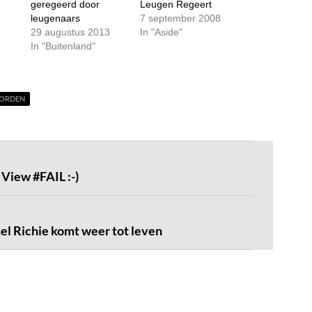
geregeerd door
Leugen Regeert
leugenaars
7 september 2008
29 augustus 2013
In "Aside"
In "Buitenland"
ORDEN
 View #FAIL :-)
nel Richie komt weer tot leven