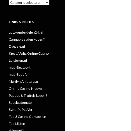
Categorieën
LINKS & RECHTS
auto-onderdelen24.nl
Cannabis zaden kopen?
Dyezzie.nl
Kies 1 Veilig Online Casino
Luisteren.nl
mad-Beatport
mad-Spotify
Marilyn Amaterasu
Online Casino Nieuws
Paddos & Truffels kopen?
Speelautomaten
SynthPoPLoVer
Top 3 Casino Gokspellen
Top Lijsten
Winnen!?