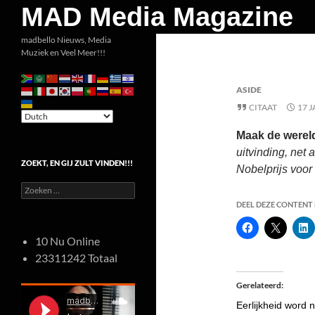
Zoeken
MAD Media Magazine
Ga
madbello Nieuws, Media
Muziek en Veel Meer!!!
naar
de
ASIDE
inhoud
CITAAT
17 
Maak de werel
uitvinding, net 
ZOEKT, EN GIJ ZULT VINDEN!!!
Nobelprijs voor
Zoeken
naar:
DEEL DEZE CONTENT E
10 Nu Online
23311242 Totaal
Gerelateerd
Eerlijkheid word n