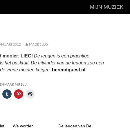
MIJN MUZIEK
JANUARI 2012
MADBELLO
d mooier: LIEG!
De leugen is een prachtige
als het buskruit. De uitvinder van de leugen zou een
 de vrede moeten krijgen
:
berendquest.nl
N MAAK MIJ BLIJ.
iet
We worden
De leugen van De