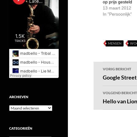
op prijs gesteld
13 maart 2012
In "Persoonlijk"
MENSEN
WO
Bericht
VORIG BERICHT
navigatie
Google Street
VOLGEND BERICHT
ARCHIEVEN
Hello van Lio
Archieven
CATEGORIEËN