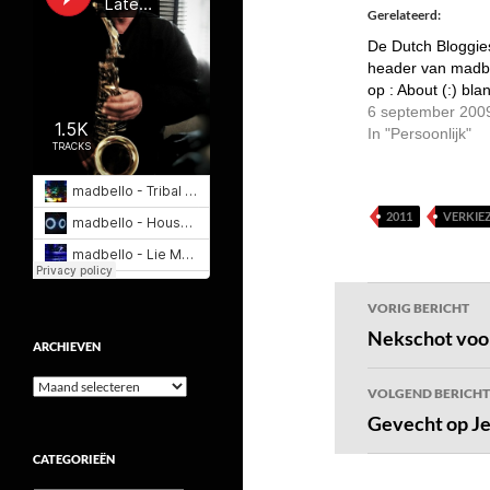
Gerelateerd
De Dutch Bloggie
header van madb
op : About (:) bla
6 september 200
In "Persoonlijk"
2011
VERKIE
Bericht
VORIG BERICHT
navigatie
Nekschot voo
ARCHIEVEN
Archieven
VOLGEND BERICHT
Gevecht op Je
CATEGORIEËN