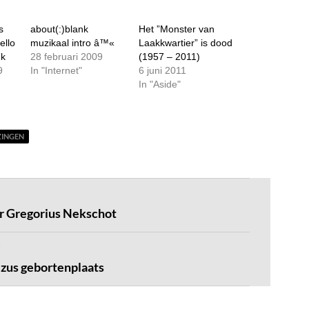
s
about(:)blank
Het ”Monster van
ello
muzikaal intro â™«
Laakkwartier” is dood
nk
28 februari 2009
(1957 – 2011)
9
In "Internet"
6 juni 2011
In "Aside"
ZINGEN
r Gregorius Nekschot
zus gebortenplaats