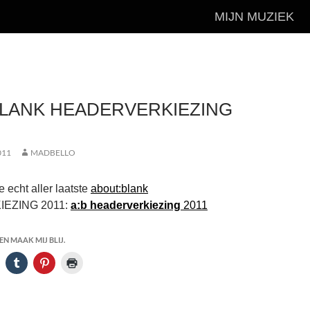
MIJN MUZIEK
LANK HEADERVERKIEZING
011
MADBELLO
 echt aller laatste
about:blank
EZING 2011:
a:b headerverkiezing
2011
N MAAK MIJ BLIJ.