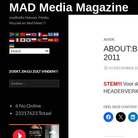
Zoeken
MAD Media Magazine
Ga
madbello Nieuws, Media
Muziek en Veel Meer!!!
naar
de
ASIDE
inhoud
ABOUT:B
2011
29 DECEMBER 2
ZOEKT, EN GIJ ZULT VINDEN!!!
Zoeken
STEM!!!
Voor de
naar:
HEADERVERKI
6 Nu Online
DEEL DEZE CONTENT E
23317623 Totaal