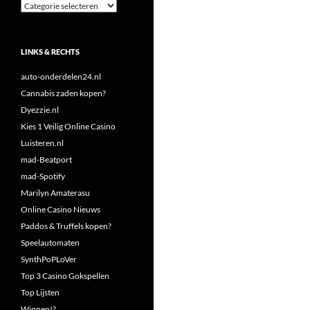
Categorieën
LINKS & RECHTS
auto-onderdelen24.nl
Cannabis zaden kopen?
Dyezzie.nl
Kies 1 Veilig Online Casino
Luisteren.nl
mad-Beatport
mad-Spotify
Marilyn Amaterasu
Online Casino Nieuws
Paddos & Truffels kopen?
Speelautomaten
SynthPoPLoVer
Top 3 Casino Gokspellen
Top Lijsten
Winnen!?