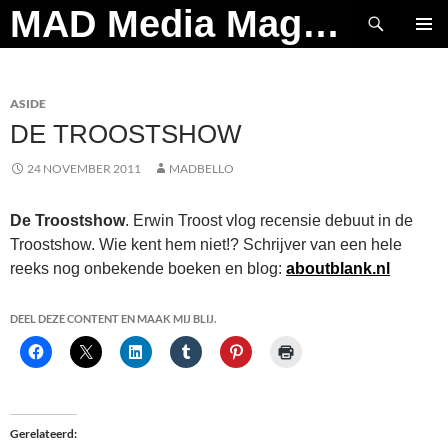
Ga
Zoeken
MAD Media Magazine
naar
PRIMAI
de
MENU
inhoud
ASIDE
DE TROOSTSHOW
24 NOVEMBER 2011
MADBELLO
De Troostshow
. Erwin Troost vlog recensie debuut in de
Troostshow. Wie kent hem niet!? Schrijver van een hele
reeks nog onbekende boeken en blog:
aboutblank.nl
DEEL DEZE CONTENT EN MAAK MIJ BLIJ.
Gerelateerd