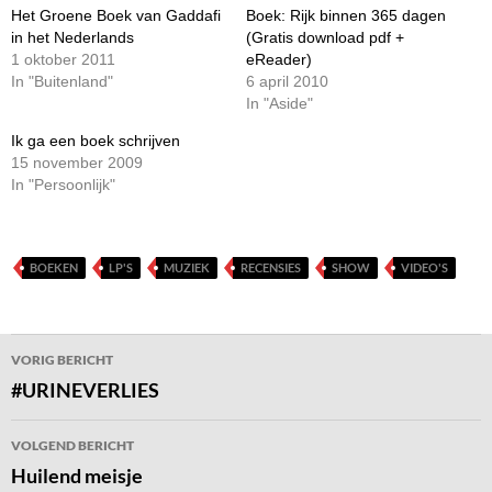
Het Groene Boek van Gaddafi
Boek: Rijk binnen 365 dagen
in het Nederlands
(Gratis download pdf +
1 oktober 2011
eReader)
In "Buitenland"
6 april 2010
In "Aside"
Ik ga een boek schrijven
15 november 2009
In "Persoonlijk"
BOEKEN
LP'S
MUZIEK
RECENSIES
SHOW
VIDEO'S
Bericht
VORIG BERICHT
navigatie
#URINEVERLIES
VOLGEND BERICHT
Huilend meisje