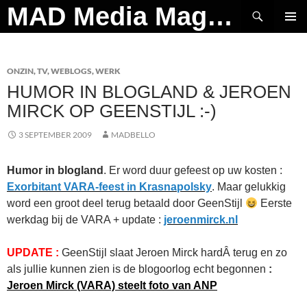
Ga
Zoeken
MAD Media Magazine
naar
PRIMAI
de
MENU
inhoud
ONZIN
,
TV
,
WEBLOGS
,
WERK
HUMOR IN BLOGLAND & JEROEN
MIRCK OP GEENSTIJL :-)
3 SEPTEMBER 2009
MADBELLO
Humor in blogland
. Er word duur gefeest op uw kosten :
Exorbitant VARA-feest in Krasnapolsky
. Maar gelukkig
word een groot deel terug betaald door GeenStijl
Eerste
werkdag bij de VARA + update :
jeroenmirck.nl
UPDATE :
GeenStijl slaat Jeroen Mirck hardÂ terug en zo
als jullie kunnen zien is de blogoorlog echt begonnen
:
Jeroen Mirck (VARA) steelt foto van ANP