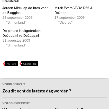
Gerelateerd
Jeroen Mirck op de bres voor
Mirck Evers VARA D66 &
de Bloggies
DeJoop
25 september 2009
17 september 2009
In "Binnenland"
In "Diverse"
De pleuris is uitgebroken :
DeJoop.nl vs DeJaap.nl
31 augustus 2009
In "Binnenland"
FOTO'S
GEENSTIJL
Bericht
VORIG BERICHT
navigatie
Zou dit echt de laatste dag worden ?
VOLGEND BERICHT