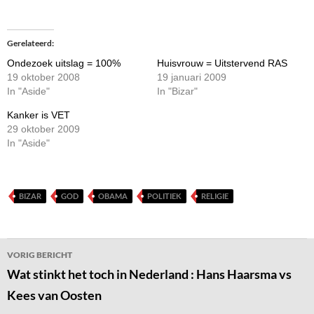
Gerelateerd
Ondezoek uitslag = 100%
Huisvrouw = Uitstervend RAS
19 oktober 2008
19 januari 2009
In "Aside"
In "Bizar"
Kanker is VET
29 oktober 2009
In "Aside"
BIZAR
GOD
OBAMA
POLITIEK
RELIGIE
Bericht
VORIG BERICHT
navigatie
Wat stinkt het toch in Nederland : Hans Haarsma vs
Kees van Oosten