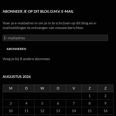
ABONNEER JE OP DIT BLOG D.M.V. E-MAIL
Voer je e-mailadres in om je in te schrijven op dit blog en e-
mailmeldingen te ontvangen van nieuwe berichten.
E-
mailadres
ABONNEREN
Voeg je bij 8 andere abonnees
AUGUSTUS 2026
M
D
W
D
V
Z
Z
1
2
3
4
5
6
7
8
9
10
11
12
13
14
15
16