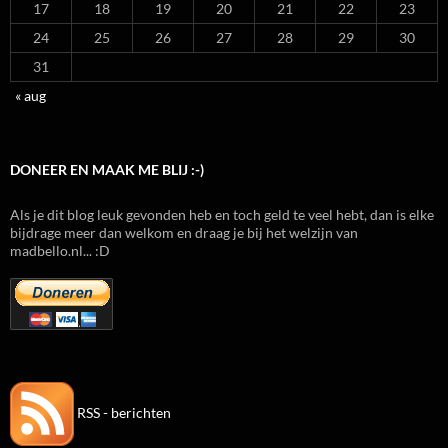
17
18
19
20
21
22
23
24
25
26
27
28
29
30
31
« aug
DONEER EN MAAK ME BLIJ :-)
Als je dit blog leuk gevonden heb en toch geld te veel hebt, dan is elke
bijdrage meer dan welkom en draag je bij het welzijn van
madbello.nl... :D
RSS - berichten