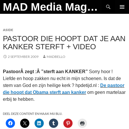
Ga
Zoeken
MAD Media Magazine
naar
PRIMAI
de
MENU
inhoud
ASIDE
PASTOOR DIE HOOPT DAT JE AAN
KANKER STERFT + VIDEO
2 SEPTEMBER 2009
MADBELLO
PastoorÂ zegt :Â ”sterft aan KANKER”
Sorry hoor !
Liefde en hoop zakken nu echt in mijn schoenen. Is dat de
stem van God en zijn heilige kerk ? hpdetijd.nl :
De pastoor
die hoopt dat Obama sterft aan kanker
om geen martelaar
erbij te hebben.
DEEL DEZE CONTENT EN MAAK MIJ BLIJ.