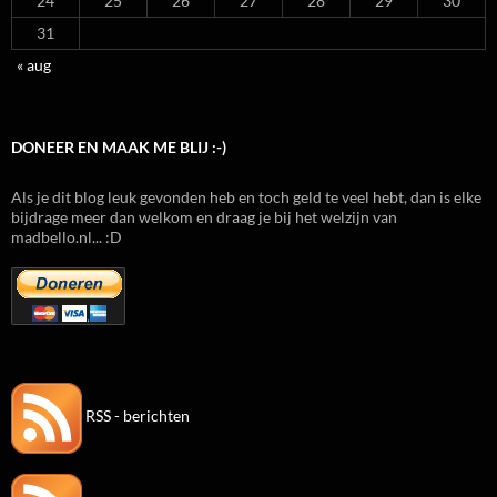
24
25
26
27
28
29
30
31
« aug
DONEER EN MAAK ME BLIJ :-)
Als je dit blog leuk gevonden heb en toch geld te veel hebt, dan is elke
bijdrage meer dan welkom en draag je bij het welzijn van
madbello.nl... :D
RSS - berichten