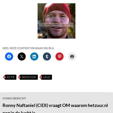
DEEL DEZE CONTENT EN MAAK MIJ BLIJ.
ACTIE
BIOSCOOP
GELD
Bericht
VORIG BERICHT
navigatie
Ronny Naftaniel (CIDI) vraagt OM waarom hetzuur.nl
nog in de lucht is