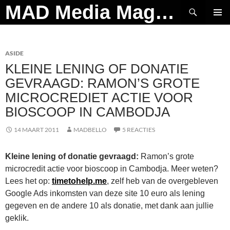
Ga
Zoeken
MAD Media Magazine
naar
PRIMAI
de
MENU
inhoud
ASIDE
KLEINE LENING OF DONATIE
GEVRAAGD: RAMON’S GROTE
MICROCREDIET ACTIE VOOR
BIOSCOOP IN CAMBODJA
14 MAART 2011
MADBELLO
5 REACTIES
Kleine lening of donatie gevraagd:
Ramon’s grote
microcredit actie voor bioscoop in Cambodja. Meer weten?
Lees het op:
timetohelp.me
, zelf heb van de overgebleven
Google Ads inkomsten van deze site 10 euro als lening
gegeven en de andere 10 als donatie, met dank aan jullie
geklik.