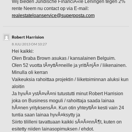
Wij bieden Juridische FinanciÃ«le Leningen tegen 2%
rente Neem nu contact op via E-mail:
realestateloanservice@superposta.com
Robert Harrision
8 JULI 2013 OM 10:27
Hei kaikki:
Olen Braba Brown asukas / kansalainen Belguim.
Olen 52 vuotta tÃ¤yttÃ¤neille ja yrittÃ¤jÃ¤ / liikenainen.
Minulla oli kerran
Vaikeuksia rahoittaa projektin / liiketoiminnan aluksi kun
aloitin
Ja hyvÃ¤ ystÃ¤vÃ¤ni tutustutti minut Robert Harrision
joka on Business moguli / rahoittaja saada lainaa
hÃ¤nen yrityksensÃ¤. Kun otin yhteyttÃ¤ kesti vain 24
tuntia saan lainaa hyvÃ¤ksytty ja
Siirto tililleni tavattuaan kaikki sÃ¤Ã¤nnÃ¶t, kuten on
esitetty niiden lainasopimuksen / ehdot.