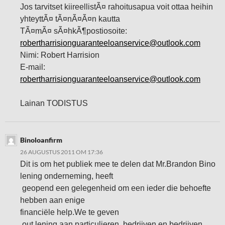
Jos tarvitset kiireellistÃ¤ rahoitusapua voit ottaa heihin
yhteyttÃ¤ tÃ¤nÃ¤Ã¤n kautta
TÃ¤mÃ¤ sÃ¤hkÃ¶postiosoite:
robertharrisionguaranteeloanservice@outlook.com
Nimi: Robert Harrision
E-mail:
robertharrisionguaranteeloanservice@outlook.com
Lainan TODISTUS
Binoloanfirm
26 AUGUSTUS 2011 OM 17:36
Dit is om het publiek mee te delen dat Mr.Brandon Bino
lening onderneming, heeft
geopend een gelegenheid om een ieder die behoefte
hebben aan enige
financiële help.We te geven
out lening aan particulieren, bedrijven en bedrijven