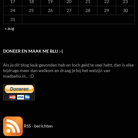
17
18
19
20
21
22
23
24
25
26
27
28
29
30
31
« aug
DONEER EN MAAK ME BLIJ :-)
Als je dit blog leuk gevonden heb en toch geld te veel hebt, dan is elke
bijdrage meer dan welkom en draag je bij het welzijn van
madbello.nl... :D
RSS - berichten