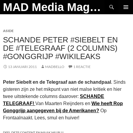
Ga
Zoeken
MAD Media Magazine
naar
PRIMAI
de
MENU
inhoud
ASIDE
SCHANDE PETER #SIEBELT EN
DE #TELEGRAAF (2 COLUMNS)
#GONGGRIJP #WIKILEAKS
13 JANUARI 2011
MADBELLO
1 REACTIE
Peter Siebelt en de Telegraaf aan de schandpaal
. Sinds
gisteren zijn ze het mikpunt van niet malse kritiek en hier
twee uitstekende columns daarover:
SCHANDE
TELEGRAAF!
Van Maarten Reijnders en
Wie heeft Rop
Gonggrijp aangegeven bij de Amerikanen?
Op
Frontaalnaakt. Lees, smul en huiver!
DEEL DEZE CONTENT EN MAAK MIJ BLIJ.