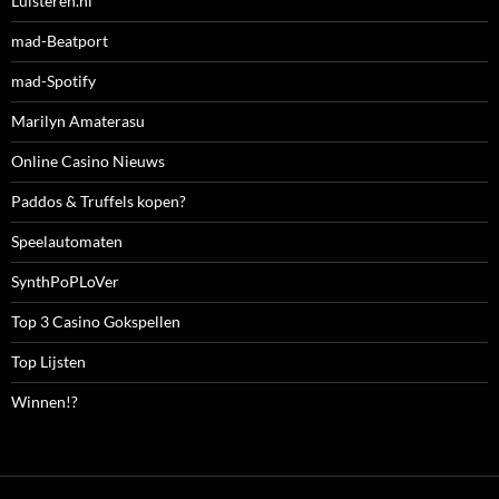
Luisteren.nl
mad-Beatport
mad-Spotify
Marilyn Amaterasu
Online Casino Nieuws
Paddos & Truffels kopen?
Speelautomaten
SynthPoPLoVer
Top 3 Casino Gokspellen
Top Lijsten
Winnen!?