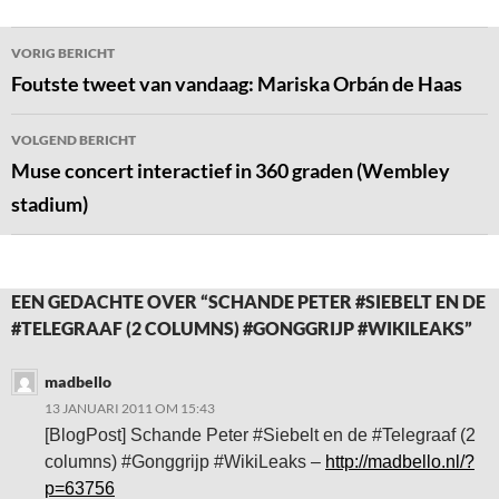
Bericht
VORIG BERICHT
navigatie
Foutste tweet van vandaag: Mariska Orbán de Haas
VOLGEND BERICHT
Muse concert interactief in 360 graden (Wembley
stadium)
EEN GEDACHTE OVER “SCHANDE PETER #SIEBELT EN DE
#TELEGRAAF (2 COLUMNS) #GONGGRIJP #WIKILEAKS”
madbello
13 JANUARI 2011 OM 15:43
[BlogPost] Schande Peter #Siebelt en de #Telegraaf (2
columns) #Gonggrijp #WikiLeaks –
http://madbello.nl/?
p=63756