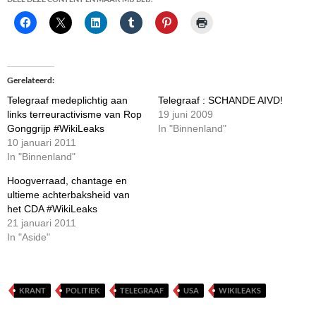
Gerelateerd
Telegraaf medeplichtig aan
Telegraaf : SCHANDE AIVD!
links terreuractivisme van Rop
19 juni 2009
Gonggrijp #WikiLeaks
In "Binnenland"
10 januari 2011
In "Binnenland"
Hoogverraad, chantage en
ultieme achterbaksheid van
het CDA #WikiLeaks
21 januari 2011
In "Aside"
KRANT
POLITIEK
TELEGRAAF
USA
WIKILEAKS