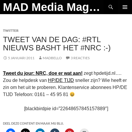
Ga
Zoeken
MAD Media Magazine
naar
PRIMAI
de
MENU
inhoud
TWITTER
TWEET VAN DE DAG: #RTL
NIEUWS BASHT HET #NRC :-)
5 JANUARI 2011
MADBELLO
3 REACTIES
Tweet du jour: NRC, doe er wat aan!
zegt hpdetijd.nl….
Zou de helpdesk van
HP/DE TIJD
sneller zijn? Wie heeft er
zin om het uit te proberen. Klantenservice abonnees HP/DE
TIJD Telefoon: 0161 – 45 95 81
[blackbirdpie id=”22648657845157889″]
DEEL DEZE CONTENT EN MAAK MIJ BLIJ.