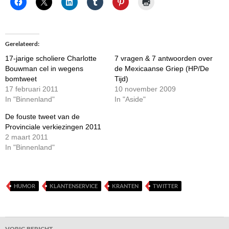
Gerelateerd
17-jarige scholiere Charlotte
7 vragen & 7 antwoorden over
Bouwman cel in wegens
de Mexicaanse Griep (HP/De
bomtweet
Tijd)
17 februari 2011
10 november 2009
In "Binnenland"
In "Aside"
De fouste tweet van de
Provinciale verkiezingen 2011
2 maart 2011
In "Binnenland"
HUMOR
KLANTENSERVICE
KRANTEN
TWITTER
Bericht
VORIG BERICHT