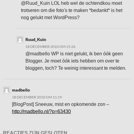
@Ruud_Kuin LOL heb wel de ochtendkou moet
trotseren om die foto's te maken *bedankt* is het
nog gelukt met WordPress?
Ruud_Kuin
18 DECEMBER 2010 OM 15:26
@madbello WP is niet gelukt, ik ben óók geen
Blogger. Je moet óók iets hebben om over te
bloggen, toch? Te weinig interessant te melden.
madbello
18 DECEMBER 2010 OM 11:19
[BlogPost] Sneeuw, mist en opkomende zon –
http://madbello.nl/?p=63430
REACTIES ZIJN GESLOTEN.