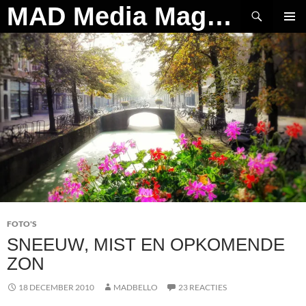
Ga
Zoeken
MAD Media Magazine
naar
PRIMAI
de
MENU
inhoud
FOTO'S
SNEEUW, MIST EN OPKOMENDE
ZON
18 DECEMBER 2010
MADBELLO
23 REACTIES