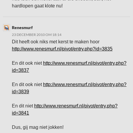
hardlopen gaat klote nu!
Renesmurf
23 DECEMBER 2010 OM 18:14
Dit heeft ook niks met kerst te maken hoor
http://www.renesmurf.nl/pivot/entry.php?id=3835
En dit ook niet
http://www.renesmurf.nl/pivot/entry.php?
id=3837
En dit ook niet
http://www.renesmurf.nl/pivot/entry.php?
id=3839
En dit niet
http://www.renesmurf.nl/pivot/entry.php?
id=3841
Dus, gij mag niet jokken!