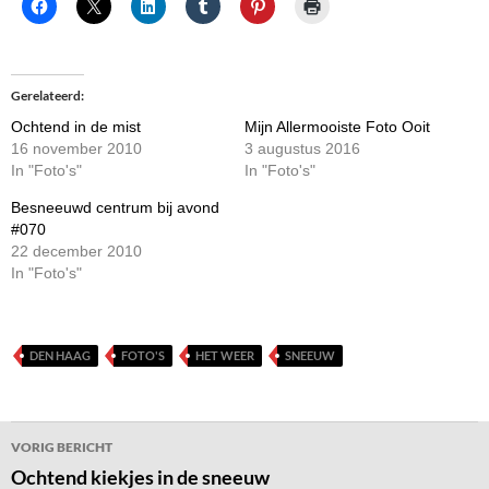
Gerelateerd
Ochtend in de mist
Mijn Allermooiste Foto Ooit
16 november 2010
3 augustus 2016
In "Foto's"
In "Foto's"
Besneeuwd centrum bij avond
#070
22 december 2010
In "Foto's"
DEN HAAG
FOTO'S
HET WEER
SNEEUW
Bericht
VORIG BERICHT
navigatie
Ochtend kiekjes in de sneeuw