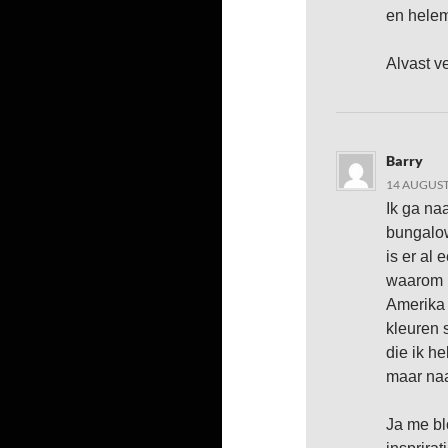
en helem
Alvast ve
Barry
14 AUGUST
Ik ga na
bungalow
is er al
waarom n
Amerika 
kleuren 
die ik h
maar naa
Ja me bl