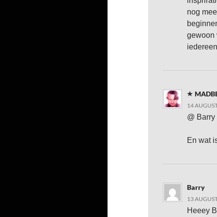
insprirat
nog mee
beginnen
gewoon w
iedereen
MADB
14 AUGUST
@ Barry 
En wat i
Barry
13 AUGUST
Heeey Be