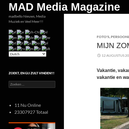
Zoeken
MAD Media Magazine
Ga
madbello Nieuws, Media
Muziek en Veel Meer!!!
naar
de
FOTO'S
,
PERSOONL
inhoud
MIJN ZO
12 AUGUSTUS 2
Vakantie, vaka
ZOEKT, EN GIJ ZULT VINDEN!!!
vakantie en w
Zoeken
naar:
11 Nu Online
23307927 Totaal