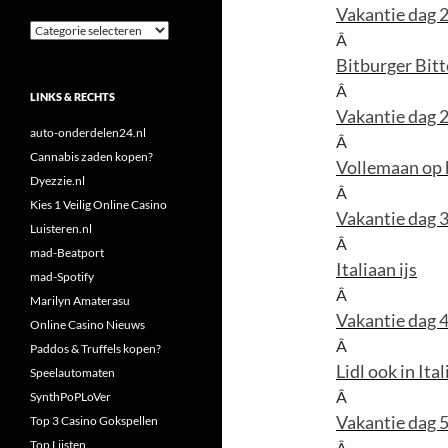
Vakantie dag 2
Categorieën
Â
Bitburger Bitt
Â
LINKS & RECHTS
Vakantie dag 2
auto-onderdelen24.nl
Â
Cannabis zaden kopen?
Vollemaan op 
Dyezzie.nl
Â
Kies 1 Veilig Online Casino
Vakantie dag 3 
Luisteren.nl
Â
mad-Beatport
Italiaan ijs
mad-Spotify
Â
Marilyn Amaterasu
Vakantie dag 4
Online Casino Nieuws
Â
Paddos & Truffels kopen?
Lidl ook in Ital
Speelautomaten
Â
SynthPoPLoVer
Vakantie dag 5
Top 3 Casino Gokspellen
Top Lijsten
Â