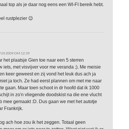
aal top als je daar nog eens een WI-FI bereik hebt.
el rustplezier 😉
US 2009 OM 12:39
ar het plaatsje Gien toe naar een 5 sterren
 iets, met visvijver voor me veranda ;). Me meisie
 een keer geweest en zij vond het leuk dus ach ja
iet ja toch. Ze had eerst plannen om met me naar
te gaan. Maar toen schoot in dr hoofd dat ik 1000
schijt in zo'n vliegende doodskist na die ene vlucht
eb mee gemaakt :D. Dus gaan we met het autotje
r Frankrijk.
og ach hoe zou ik het zeggen. Totaal geen