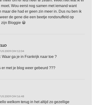
ie meer om er iets neer te zetten. Weet niet wat ik er
 moet. Wou eerst nog samen met iemand want
 maar die had er geen zin meer in. Dus nu ben ik
eer de gene die een beetje rondsnuffeld op
 zijn Bloggie 😀
ELLO
US 2009 OM 12:04
: Waar ga je in Frankrijk naar toe ?
s er met je blog weer gebeurd ???
US 2009 OM 16:48
llo welkom terug in het altijd zo gezellige