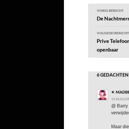
Bericht
VORIG BERICHT
navigatie
De Nachtmerri
VOLGEND BERICHT
Prive Telefo
openbaar
6 GEDACHTEN 
MADB
15 AUGUST
@ Barry 
verwijde
Maar die 