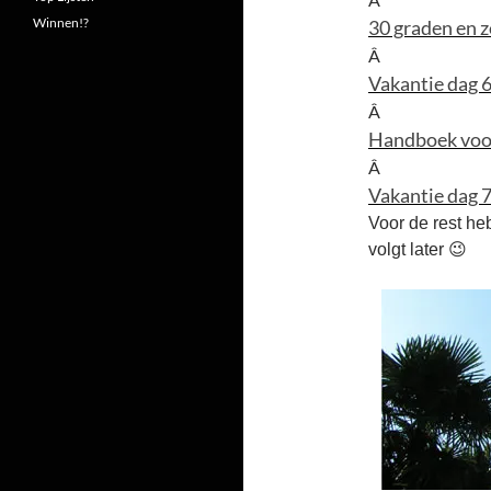
Winnen!?
30 graden en zo
Â
Vakantie dag 6
Â
Handboek voor
Â
Vakantie dag 
Voor de rest he
volgt later 😉