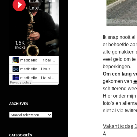
Ik snap nooit al
er behoefde aa
alle gemakken d
veel geld om te
beperkingen.
Om een lang ve
gekomen van
e
schitterend weer
Hier onder mijn
foto’s en allem
ARCHIEVEN
niet al via twitt
Archieven
Vakantie dag 1
Â
CATEGORIEËN