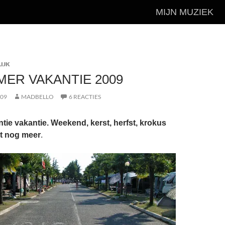
MIJN MUZIEK
IJK
MER VAKANTIE 2009
009
MADBELLO
6 REACTIES
ntie vakantie. Weekend, kerst, herfst, krokus
at nog meer
.