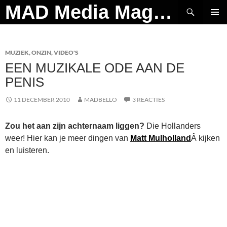
Ga
Zoeken
MAD Media Magazine
naar
PRIMAI
de
MENU
inhoud
MUZIEK
,
ONZIN
,
VIDEO'S
EEN MUZIKALE ODE AAN DE
PENIS
11 DECEMBER 2010
MADBELLO
3 REACTIES
Zou het aan zijn achternaam liggen?
Die Hollanders
weer! Hier kan je meer dingen van
Matt Mulholland
Â kijken
en luisteren.