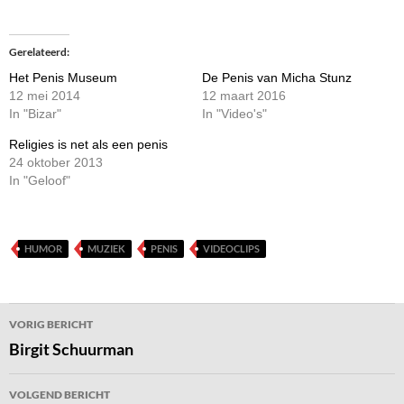
Gerelateerd
Het Penis Museum
De Penis van Micha Stunz
12 mei 2014
12 maart 2016
In "Bizar"
In "Video's"
Religies is net als een penis
24 oktober 2013
In "Geloof"
HUMOR
MUZIEK
PENIS
VIDEOCLIPS
Bericht
VORIG BERICHT
navigatie
Birgit Schuurman
VOLGEND BERICHT