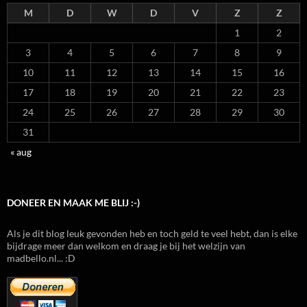
M
D
W
D
V
Z
Z
1
2
3
4
5
6
7
8
9
10
11
12
13
14
15
16
17
18
19
20
21
22
23
24
25
26
27
28
29
30
31
« aug
DONEER EN MAAK ME BLIJ :-)
Als je dit blog leuk gevonden heb en toch geld te veel hebt, dan is elke
bijdrage meer dan welkom en draag je bij het welzijn van
madbello.nl... :D