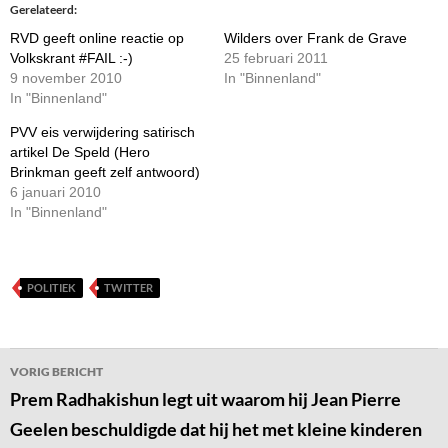
Gerelateerd
RVD geeft online reactie op
Wilders over Frank de Grave
Volkskrant #FAIL :-)
25 februari 2011
9 november 2010
In "Binnenland"
In "Binnenland"
PVV eis verwijdering satirisch
artikel De Speld (Hero
Brinkman geeft zelf antwoord)
6 januari 2010
In "Binnenland"
POLITIEK
TWITTER
Bericht
VORIG BERICHT
navigatie
Prem Radhakishun legt uit waarom hij Jean Pierre
Geelen beschuldigde dat hij het met kleine kinderen