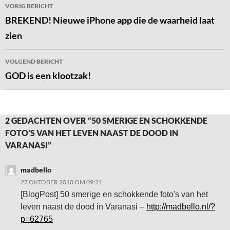
Bericht
VORIG BERICHT
navigatie
BREKEND! Nieuwe iPhone app die de waarheid laat
zien
VOLGEND BERICHT
GOD is een klootzak!
2 GEDACHTEN OVER “50 SMERIGE EN SCHOKKENDE
FOTO’S VAN HET LEVEN NAAST DE DOOD IN
VARANASI”
madbello
27 OKTOBER 2010 OM 09:21
[BlogPost] 50 smerige en schokkende foto's van het
leven naast de dood in Varanasi –
http://madbello.nl/?
p=62765