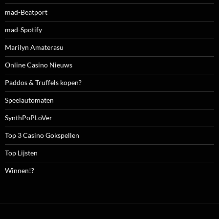
mad-Beatport
mad-Spotify
Marilyn Amaterasu
Online Casino Nieuws
Paddos & Truffels kopen?
Speelautomaten
SynthPoPLoVer
Top 3 Casino Gokspellen
Top Lijsten
Winnen!?