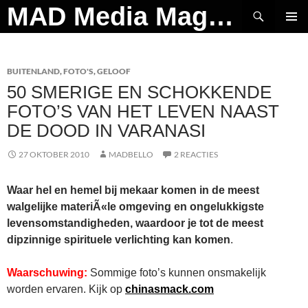
Ga
Zoeken
MAD Media Magazine
naar
PRIMAI
de
MENU
inhoud
BUITENLAND
,
FOTO'S
,
GELOOF
50 SMERIGE EN SCHOKKENDE
FOTO’S VAN HET LEVEN NAAST
DE DOOD IN VARANASI
27 OKTOBER 2010
MADBELLO
2 REACTIES
Waar hel en hemel bij mekaar komen in de meest
walgelijke materiÃ«le omgeving en ongelukkigste
levensomstandigheden, waardoor je tot de meest
dipzinnige spirituele verlichting kan komen
.
Waarschuwing:
Sommige foto’s kunnen onsmakelijk
worden ervaren. Kijk op
chinasmack.com