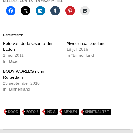
DEEL DEZE CONTENT EN MAAK MIJ BLIJ.
Gerelateerd
Foto van dode Osama Bin
Alweer naar Zeeland
Laden
18 juli 2016
2 mei 2011
In "Binnenland"
In "Bizar"
BODY WORLDS nu in
Rotterdam
23 september 2010
In "Binnenland"
DOOD
FOTO'S
INDIA
MENSEN
SPIRITUALITEIT