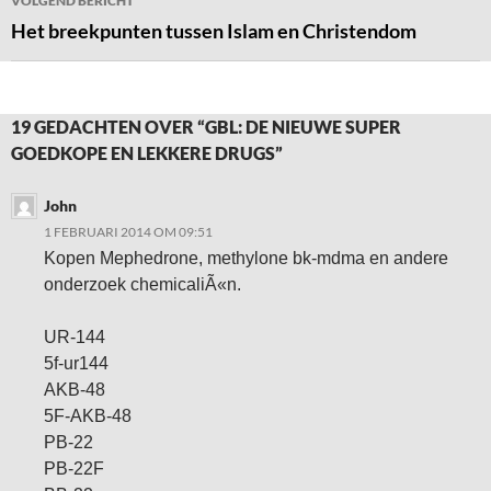
VOLGEND BERICHT
Het breekpunten tussen Islam en Christendom
19 GEDACHTEN OVER “GBL: DE NIEUWE SUPER
GOEDKOPE EN LEKKERE DRUGS”
John
1 FEBRUARI 2014 OM 09:51
Kopen Mephedrone, methylone bk-mdma en andere
onderzoek chemicaliÃ«n.
UR-144
5f-ur144
AKB-48
5F-AKB-48
PB-22
PB-22F