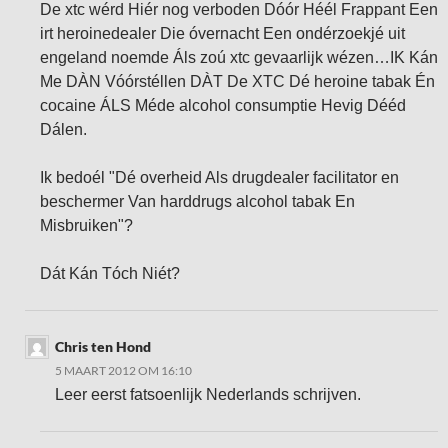
De xtc wérd Hiér nog verboden Dóór Héél Frappant Een
irt heroinedealer Die óvernacht Een ondérzoekjé uit
engeland noemde Áls zoú xtc gevaarlijk wézen…IK Kán
Me DÀN Vóórstéllen DÀT De XTC Dé heroine tabak Én
cocaine ÁLS Méde alcohol consumptie Hevig Dééd
Dálen.
Ik bedoél "Dé overheid Als drugdealer facilitator en
beschermer Van harddrugs alcohol tabak En
Misbruiken"?
Dát Kán Tóch Niét?
Chris ten Hond
5 MAART 2012 OM 16:10
Leer eerst fatsoenlijk Nederlands schrijven.