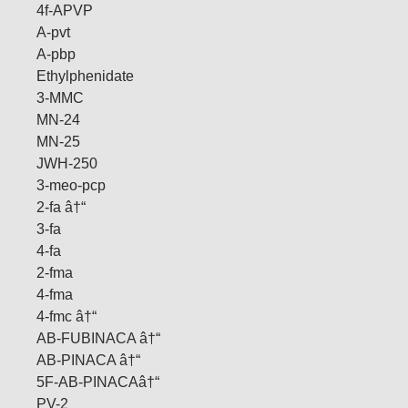
4f-APVP
A-pvt
A-pbp
Ethylphenidate
3-MMC
MN-24
MN-25
JWH-250
3-meo-pcp
2-fa â†“
3-fa
4-fa
2-fma
4-fma
4-fmc â†“
AB-FUBINACA â†“
AB-PINACA â†“
5F-AB-PINACAâ†“
PV-2