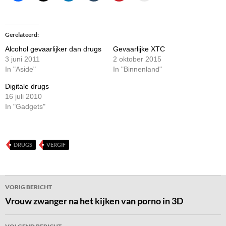
Gerelateerd
Alcohol gevaarlijker dan drugs
Gevaarlijke XTC
3 juni 2011
2 oktober 2015
In "Aside"
In "Binnenland"
Digitale drugs
16 juli 2010
In "Gadgets"
DRUGS
VERGIF
Bericht
VORIG BERICHT
navigatie
Vrouw zwanger na het kijken van porno in 3D