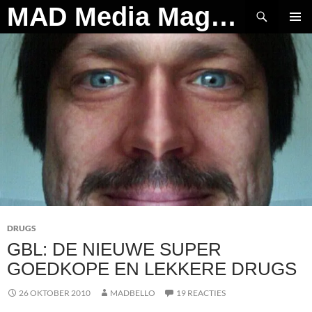
Ga
Zoeken
MAD Media Magazine
naar
PRIMAI
de
MENU
inhoud
DRUGS
GBL: DE NIEUWE SUPER
GOEDKOPE EN LEKKERE DRUGS
26 OKTOBER 2010
MADBELLO
19 REACTIES