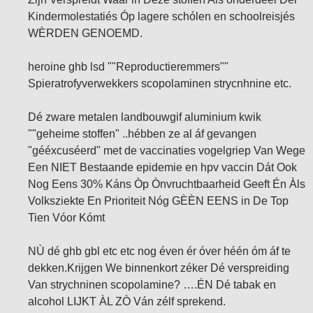
Kindermolestatiés Óp lagere schólen en schoolreisjés
WÈRDEN GENOEMD.
heroine ghb lsd ""Reproductieremmers""
Spieratrofyverwekkers scopolaminen strycnhnine etc.
Dé zware metalen landbouwgif aluminium kwik
""geheime stoffen" ..hébben ze al áf gevangen
"gééxcuséerd" met de vaccinaties vogelgriep Van Wege
Een NIET Bestaande epidemie en hpv vaccin Dát Ook
Nog Eens 30% Káns Òp Ònvruchtbaarheid Geeft Én Àls
Volksziekte En Prioriteit Nóg GÈÈN EENS in De Top
Tien Vóor Kómt
NÙ dé ghb gbl etc etc nog éven ér óver héén óm áf te
dekken.Krijgen We binnenkort zéker Dé verspreiding
Van strychninen scopolamine? ….ÉN Dé tabak en
alcohol LIJKT ÀL ZÒ Ván zélf sprekend.