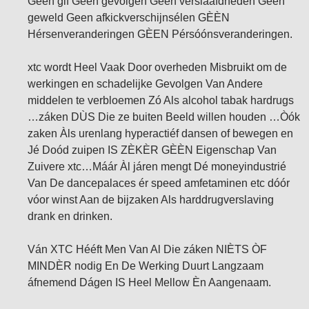
Geen gif Geen gevolgen Geen verslaafdheden Geen
geweld Geen afkickverschijnsélen GÈÈN
Hérsenveranderingen GÈEN Pérsóónsveranderingen.
xtc wordt Heel Vaak Door overheden Misbruikt om de
werkingen en schadelijke Gevolgen Van Andere
middelen te verbloemen Zó Als alcohol tabak hardrugs
…záken DÙS Die ze buiten Beeld willen houden …Òók
zaken Àls urenlang hyperactiéf dansen of bewegen en
Jé Doód zuipen IS ZÈKÈR GÈÈN Eigenschap Van
Zuivere xtc…Máár Àl járen mengt Dé moneyindustrié
Van De dancepalaces ér speed amfetaminen etc dóór
vóor winst Aan de bijzaken Als harddrugverslaving
drank en drinken.
Ván XTC Hééft Men Van Al Die záken NIÈTS ÒF
MINDÈR nodig En De Werking Duurt Langzaam
áfnemend Dágen IS Heel Mellow Èn Aangenaam.