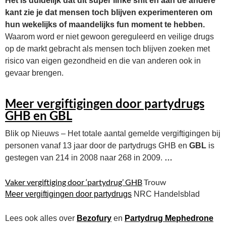
Het is duidelijk dat dit super linke shit en aan de andere
kant zie je dat mensen toch blijven experimenteren om
hun wekelijks of maandelijks fun moment te hebben.
Waarom word er niet gewoon gereguleerd en veilige drugs
op de markt gebracht als mensen toch blijven zoeken met
risico van eigen gezondheid en die van anderen ook in
gevaar brengen.
Meer vergiftigingen door partydrugs
GHB en
GBL
Blik op Nieuws – Het totale aantal gemelde vergiftigingen bij
personen vanaf 13 jaar door de partydrugs GHB en
GBL
is
gestegen van 214 in 2008 naar 268 in 2009.
…
Vaker vergiftiging door ‘partydrug’ GHB
Trouw
Meer vergiftigingen door partydrugs
NRC Handelsblad
Lees ook alles over
Bezofury
en
Partydrug Mephedrone