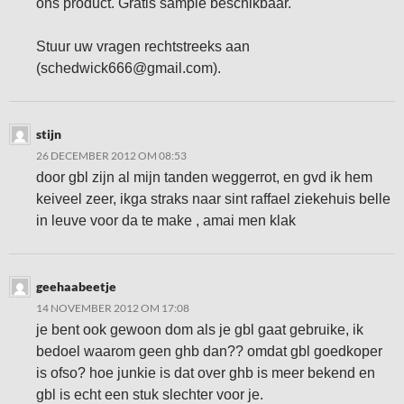
ons product. Gratis sample beschikbaar.
Stuur uw vragen rechtstreeks aan
(schedwick666@gmail.com).
stijn
26 DECEMBER 2012 OM 08:53
door gbl zijn al mijn tanden weggerrot, en gvd ik hem
keiveel zeer, ikga straks naar sint raffael ziekehuis belle
in leuve voor da te make , amai men klak
geehaabeetje
14 NOVEMBER 2012 OM 17:08
je bent ook gewoon dom als je gbl gaat gebruike, ik
bedoel waarom geen ghb dan?? omdat gbl goedkoper
is ofso? hoe junkie is dat over ghb is meer bekend en
gbl is echt een stuk slechter voor je.