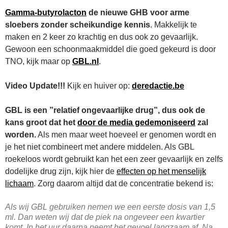
Gamma-butyrolacton
de nieuwe GHB voor arme
sloebers zonder scheikundige kennis
. Makkelijk te
maken en 2 keer zo krachtig en dus ook zo gevaarlijk.
Gewoon een schoonmaakmiddel die goed gekeurd is door
TNO, kijk maar op
GBL.nl
.
Video Update!!!
Kijk en huiver op:
deredactie.be
GBL is een ”relatief ongevaarlijke drug”, dus ook de
kans groot dat het
door de media gedemoniseerd
zal
worden.
Als men maar weet hoeveel er genomen wordt en
je het niet combineert met andere middelen. Als GBL
roekeloos wordt gebruikt kan het een zeer gevaarlijk en zelfs
dodelijke drug zijn, kijk hier de
effecten op het menselijk
lichaam
. Zorg daarom altijd dat de concentratie bekend is:
Als wij GBL gebruiken nemen we een eerste dosis van 1,5
ml. Dan weten wij dat de piek na ongeveer een kwartier
komt. In het uur daarna neemt het gevoel langzaam af. Na