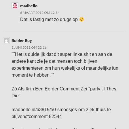
madbello
6 MAART 2012 OM 12:34
Dat is lastig met zo drugs op
Bulder Bug
1 JUNI 2011 OM 22:16
""Het is duidelijk dat dit super linke shit en aan de
andere kant zie je dat mensen toch blijven
experimenteren om hun wekelijks of maandelijks fun
moment te hebben.""
Zó Als Ik in Een Eerder Comment Zei "party til They
Die"
madbello.nl/63819/50-smoesjes-om-ziek-thuis-te-
blijven/#comment-82544