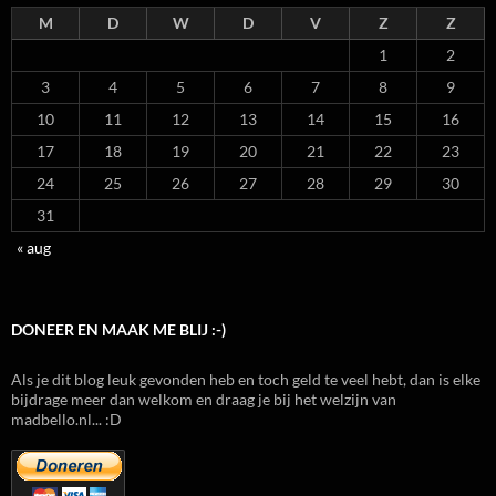
M
D
W
D
V
Z
Z
1
2
3
4
5
6
7
8
9
10
11
12
13
14
15
16
17
18
19
20
21
22
23
24
25
26
27
28
29
30
31
« aug
DONEER EN MAAK ME BLIJ :-)
Als je dit blog leuk gevonden heb en toch geld te veel hebt, dan is elke
bijdrage meer dan welkom en draag je bij het welzijn van
madbello.nl... :D