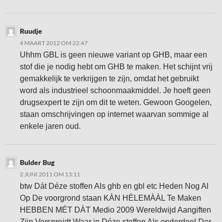
Ruudje
4 MAART 2012 OM 22:47
Uhhm GBL is geen nieuwe variant op GHB, maar een
stof die je nodig hebt om GHB te maken. Het schijnt vrij
gemakkelijk te verkrijgen te zijn, omdat het gebruikt
word als industrieel schoonmaakmiddel. Je hoeft geen
drugsexpert te zijn om dit te weten. Gewoon Googelen,
staan omschrijvingen op internet waarvan sommige al
enkele jaren oud.
Bulder Bug
2 JUNI 2011 OM 13:11
btw Dát Déze stoffen Als ghb en gbl etc Heden Nog Al
Op De voorgrond staan KÀN HÈLEMÀÀL Te Maken
HEBBEN MÉT DÀT Medio 2009 Wereldwijd Aangiften
Zijn Verspreidt Waar in Déze stoffen Als onderdeel Der