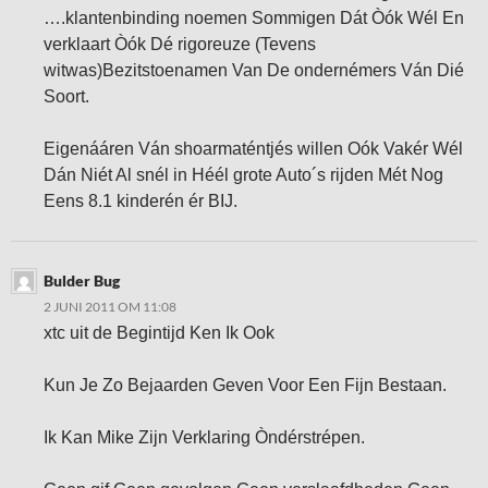
….klantenbinding noemen Sommigen Dát Òók Wél En
verklaart Òók Dé rigoreuze (Tevens
witwas)Bezitstoenamen Van De ondernémers Ván Dié
Soort.
Eigenááren Ván shoarmaténtjés willen Oók Vakér Wél
Dán Niét Al snél in Héél grote Auto´s rijden Mét Nog
Eens 8.1 kinderén ér BIJ.
Bulder Bug
2 JUNI 2011 OM 11:08
xtc uit de Begintijd Ken Ik Ook
Kun Je Zo Bejaarden Geven Voor Een Fijn Bestaan.
Ik Kan Mike Zijn Verklaring Òndérstrépen.