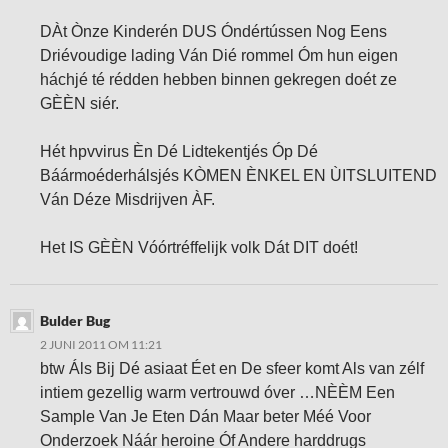
DÀt Ònze Kinderén DUS Óndértússen Nog Eens
Driévoudige lading Ván Dié rommel Óm hun eigen
háchjé té rédden hebben binnen gekregen doét ze
GÈÈN siér.
Hét hpvvirus Èn Dé Lidtekentjés Óp Dé
Báármoéderhálsjés KÒMEN ÈNKEL EN ÙITSLUITEND
Ván Déze Misdrijven ÀF.
Het IS GÈÈN Vóórtréffelijk volk Dát DIT doét!
Bulder Bug
2 JUNI 2011 OM 11:21
btw Áls Bij Dé asiaat Éet en De sfeer komt Als van zélf
intiem gezellig warm vertrouwd óver …NÈÈM Een
Sample Van Je Eten Dán Maar beter Méé Voor
Onderzoek Náár heroine Óf Andere harddrugs