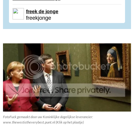
freek de jonge
freekjonge
FotoFuck gemaakt door uw Koninklijke dagelijkse leverancier:
www.thewestistheverybest.punt.nl (Klik op het plaatje)