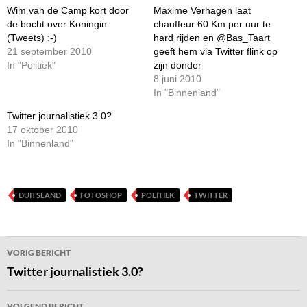
Wim van de Camp kort door
Maxime Verhagen laat
de bocht over Koningin
chauffeur 60 Km per uur te
(Tweets) :-)
hard rijden en @Bas_Taart
21 september 2010
geeft hem via Twitter flink op
In "Politiek"
zijn donder
8 juni 2010
In "Binnenland"
Twitter journalistiek 3.0?
17 oktober 2010
In "Binnenland"
DUITSLAND
FOTOSHOP
POLITIEK
TWITTER
Bericht
VORIG BERICHT
navigatie
Twitter journalistiek 3.0?
VOLGEND BERICHT