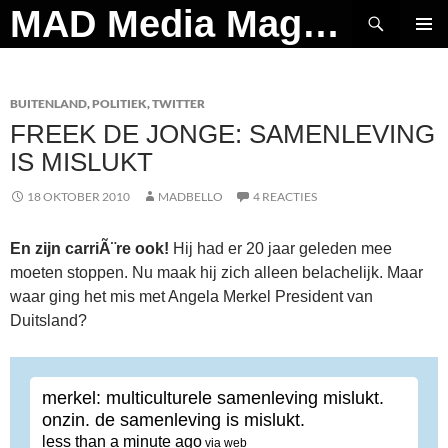
Ga
Zoeken
MAD Media Magazine
naar
PRIMAI
de
MENU
inhoud
BUITENLAND
,
POLITIEK
,
TWITTER
FREEK DE JONGE: SAMENLEVING
IS MISLUKT
18 OKTOBER 2010
MADBELLO
4 REACTIES
En zijn carriÃ¨re ook!
Hij had er 20 jaar geleden mee
moeten stoppen. Nu maak hij zich alleen belachelijk. Maar
waar ging het mis met Angela Merkel President van
Duitsland?
merkel: multiculturele samenleving mislukt.
onzin. de samenleving is mislukt.
less than a minute ago
via web