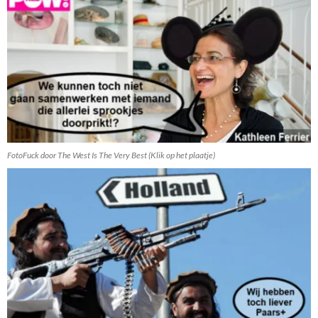
FotoFuck door The West Is The Very Best (Klik op het plaatje)