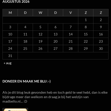
AUGUSTUS 2026
M
D
W
D
V
Z
Z
1
2
3
4
5
6
7
8
9
10
11
12
13
14
15
16
17
18
19
20
21
22
23
24
25
26
27
28
29
30
31
« aug
DONEER EN MAAK ME BLIJ :-)
Als je dit blog leuk gevonden heb en toch geld te veel hebt, dan is elke
bijdrage meer dan welkom en draag je bij het welzijn van
madbello.nl... :D