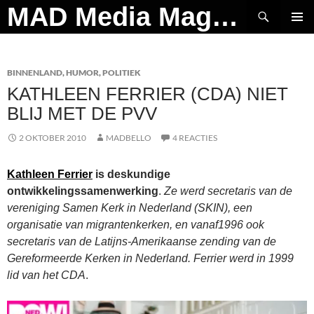
Ga
Zoeken
MAD Media Magazine
naar
PRIMAI
de
MENU
inhoud
BINNENLAND
,
HUMOR
,
POLITIEK
KATHLEEN FERRIER (CDA) NIET
BLIJ MET DE PVV
2 OKTOBER 2010
MADBELLO
4 REACTIES
Kathleen Ferrier
is deskundige
ontwikkelingssamenwerking
.
Ze werd secretaris van de
vereniging Samen Kerk in Nederland (SKIN), een
organisatie van migrantenkerken, en vanaf1996 ook
secretaris van de Latijns-Amerikaanse zending van de
Gereformeerde Kerken in Nederland. Ferrier werd in 1999
lid van het CDA
.