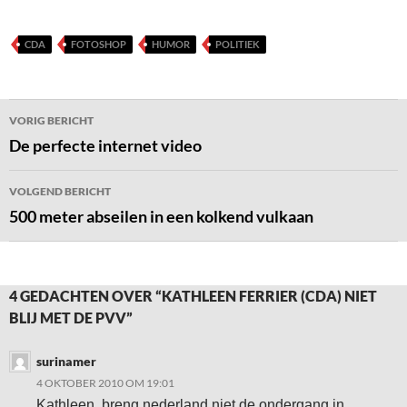
CDA
FOTOSHOP
HUMOR
POLITIEK
Bericht
VORIG BERICHT
navigatie
De perfecte internet video
VOLGEND BERICHT
500 meter abseilen in een kolkend vulkaan
4 GEDACHTEN OVER “KATHLEEN FERRIER (CDA) NIET
BLIJ MET DE PVV”
surinamer
4 OKTOBER 2010 OM 19:01
Kathleen, breng nederland niet de ondergang in.