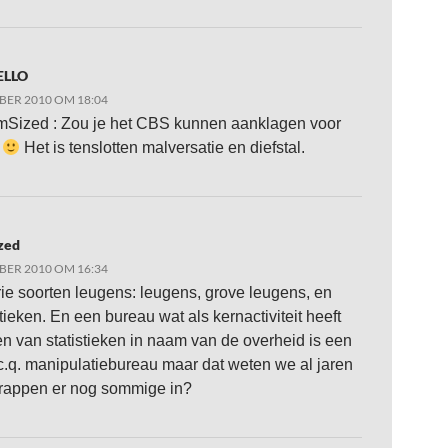
ELLO
BER 2010 OM 18:04
Sized : Zou je het CBS kunnen aanklagen voor
?
Het is tenslotten malversatie en diefstal.
zed
BER 2010 OM 16:34
drie soorten leugens: leugens, grove leugens, en
tieken. En een bureau wat als kernactiviteit heeft
n van statistieken in naam van de overheid is een
c.q. manipulatiebureau maar dat weten we al jaren
trappen er nog sommige in?