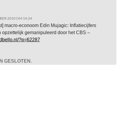
BER 2010 OM 14:24
t] macro-econoom Edin Mujagic: Inflatiecijfers
 opzettelijk gemanipuleerd door het CBS –
adbello.nl/?p=62287
JN GESLOTEN.