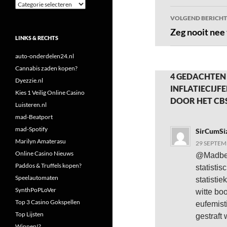
Categorieën
VOLGEND BERICHT
Zeg nooit nee
LINKS & RECHTS
auto-onderdelen24.nl
Cannabis zaden kopen?
4 GEDACHTEN
Dyezzie.nl
INFLATIECIJF
Kies 1 Veilig Online Casino
DOOR HET CB
Luisteren.nl
mad-Beatport
mad-Spotify
SirCumSi
Marilyn Amaterasu
29 SEPTEM
Online Casino Nieuws
@Madbell
Paddos & Truffels kopen?
statisti
Speelautomaten
statistie
SynthPoPLoVer
witte bo
Top 3 Casino Gokspellen
eufemist
Top Lijsten
gestraft
Winnen!?