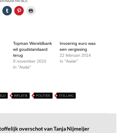
N MAAK MIJ BLIJ.
Topman Wereldbank
Invoering euro was
wil goudstandaard
een vergissing
terug
22 februari 2014
9 november 2010
In "Aside"
In "Aside"
ELD
INFLATIE
POLITIEK
STELLING
toffelijk overschot van Tanja Nijmeijer