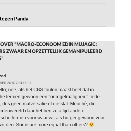
 tegen Panda
 OVER “MACRO-ECONOOM EDIN MUJAGIC:
ERS ZWAAR EN OPZETTELIJK GEMANIPULEERD
S”
zed
BER 2010 OM 18:41
o; nee, als het CBS fouten maakt heet dat in
sche termen gewoon een "onregelmatigheid" in de
k, dus geen malversatie of diefstal. Mooi hè, die
ordenwereld daar hebben ze altijd andere
ische termen voor waar wij als burger gewoon voor
 worden. Some are more equal than others?