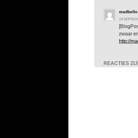
madbello
29 SEPTEM
[BlogPos
zwaar en
http://m
REACTIES ZI