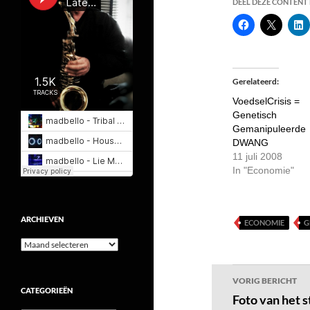
DEEL DEZE CONTENT E
Gerelateerd
VoedselCrisis =
Genetisch
Gemanipuleerde
DWANG
11 juli 2008
In "Economie"
ARCHIEVEN
ECONOMIE
G
Archieven
Bericht
VORIG BERICHT
CATEGORIEËN
navigatie
Foto van het s