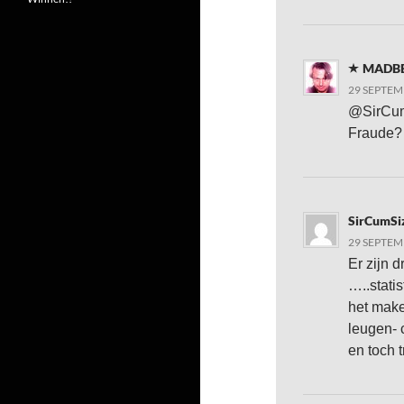
MADB
29 SEPTEM
@SirCum
Fraude
SirCumSi
29 SEPTEM
Er zijn 
…..statis
het make
leugen- 
en toch 