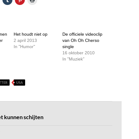
enen
Het houdt niet op
De officiele videoclip
er
2 april 2013
van Oh Oh Cherso
In "Humor"
single
16 oktober 2010
In "Muziek"
TTER
USA
et kunnen schijten