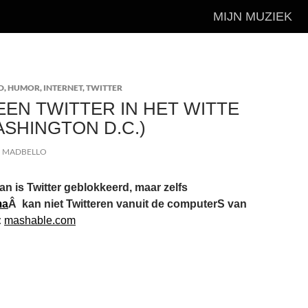
MIJN MUZIEK
D
,
HUMOR
,
INTERNET
,
TWITTER
EEN TWITTER IN HET WITTE
ASHINGTON D.C.)
MADBELLO
Iran is Twitter geblokkeerd, maar zelfs
ma
Â kan niet Twitteren vanuit de computerS van
:
mashable.com