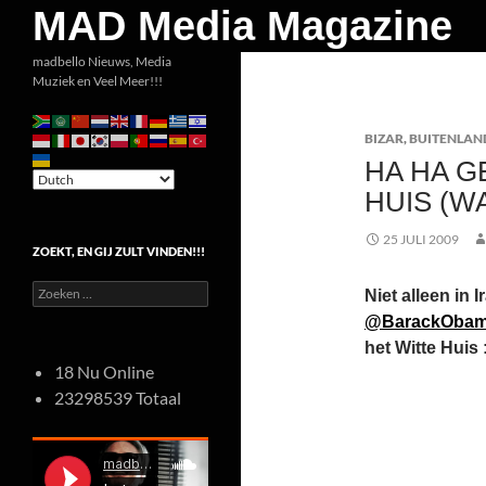
Zoeken
MAD Media Magazine
Ga
madbello Nieuws, Media
Muziek en Veel Meer!!!
naar
de
BIZAR
,
BUITENLAN
inhoud
HA HA G
HUIS (W
25 JULI 2009
ZOEKT, EN GIJ ZULT VINDEN!!!
Zoeken
Niet alleen in 
naar:
@BarackOba
het Witte Huis 
18 Nu Online
23298539 Totaal