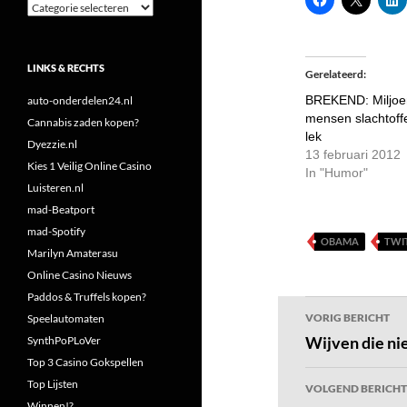
Categorieën
LINKS & RECHTS
Gerelateerd
BREKEND: Miljo
auto-onderdelen24.nl
mensen slachtoff
Cannabis zaden kopen?
lek
Dyezzie.nl
13 februari 2012
Kies 1 Veilig Online Casino
In "Humor"
Luisteren.nl
mad-Beatport
mad-Spotify
OBAMA
TWI
Marilyn Amaterasu
Online Casino Nieuws
Paddos & Truffels kopen?
Bericht
VORIG BERICHT
Speelautomaten
navigatie
Wijven die ni
SynthPoPLoVer
Top 3 Casino Gokspellen
Top Lijsten
VOLGEND BERICHT
Winnen!?