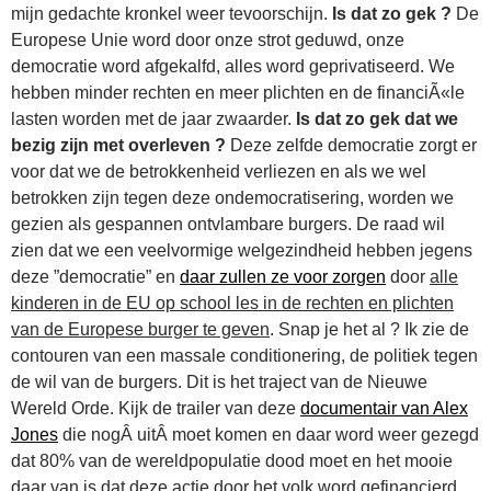
mijn gedachte kronkel weer tevoorschijn.
Is dat zo gek ?
De
Europese Unie word door onze strot geduwd, onze
democratie word afgekalfd, alles word geprivatiseerd. We
hebben minder rechten en meer plichten en de financiÃ«le
lasten worden met de jaar zwaarder.
Is dat zo gek dat we
bezig zijn met overleven ?
Deze zelfde democratie zorgt er
voor dat we de betrokkenheid verliezen en als we wel
betrokken zijn tegen deze ondemocratisering, worden we
gezien als gespannen ontvlambare burgers. De raad wil
zien dat we een veelvormige welgezindheid hebben jegens
deze ”democratie” en
daar zullen ze voor zorgen
door
alle
kinderen in de EU op school les in de rechten en plichten
van de Europese burger te geven
. Snap je het al ? Ik zie de
contouren van een massale conditionering, de politiek tegen
de wil van de burgers. Dit is het traject van de Nieuwe
Wereld Orde. Kijk de trailer van deze
documentair van Alex
Jones
die nogÂ uitÂ moet komen en daar word weer gezegd
dat 80% van de wereldpopulatie dood moet en het mooie
daar van is dat deze actie door het volk word gefinancierd.