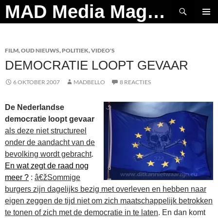
Ga
Zoeken
MAD Media Magazine
naar
PRIMAI
de
MENU
inhoud
FILM
,
OUD NIEUWS
,
POLITIEK
,
VIDEO'S
DEMOCRATIE LOOPT GEVAAR
6 OKTOBER 2007
MADBELLO
8 REACTIES
De Nederlandse
democratie loopt gevaar
als deze niet structureel
onder de aandacht van de
bevolking wordt gebracht
.
En wat zegt de raad nog
meer ?
:
â€žSommige
burgers zijn dagelijks bezig met overleven en hebben naar
eigen zeggen de tijd niet om zich maatschappelijk betrokken
te tonen of zich met de democratie in te laten
. En dan komt