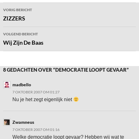
Bericht
VORIG BERICHT
navigatie
ZIZZERS
VOLGEND BERICHT
Wij Zijn De Baas
8 GEDACHTEN OVER “DEMOCRATIE LOOPT GEVAAR”
madbello
7 OKTOBER 2007 OM 01:27
Nu je het zegt eigenlijk niet
Zwamneus
7 OKTOBER 2007 OM 01:16
Welke democratie loopt gevaar? Hebben wij wat te