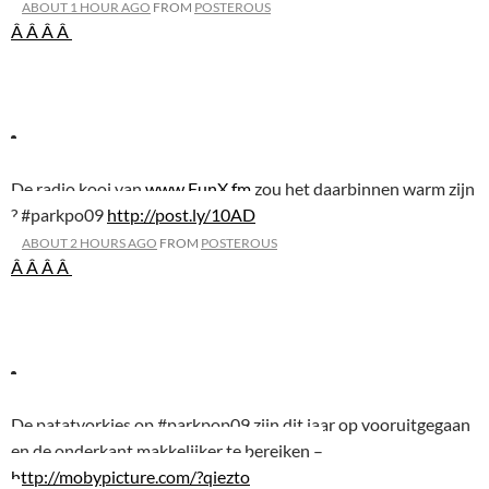
ABOUT 1 HOUR AGO
FROM
POSTEROUS
Â Â
Â Â
De radio kooi van
www.FunX.fm
zou het daarbinnen warm zijn
? #parkpo09
http://post.ly/10AD
ABOUT 2 HOURS AGO
FROM
POSTEROUS
Â Â
Â Â
De patatvorkjes op #parkpop09 zijn dit jaar op vooruitgegaan
en de onderkant makkelijker te bereiken –
http://mobypicture.com/?qiezto