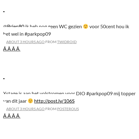
@
Brien80
ik heb nog geen WC gezien
voor 50cent hou ik
het wel in #parkpop09
ABOUT 3 HOURS AGO
FROM
TWIDROID
Â Â
Â Â
Xstage is aan het volstromen voor DIO #parkpop09 mij topper
van dit jaar
http://post.ly/106S
ABOUT 3 HOURS AGO
FROM
POSTEROUS
Â Â
Â Â