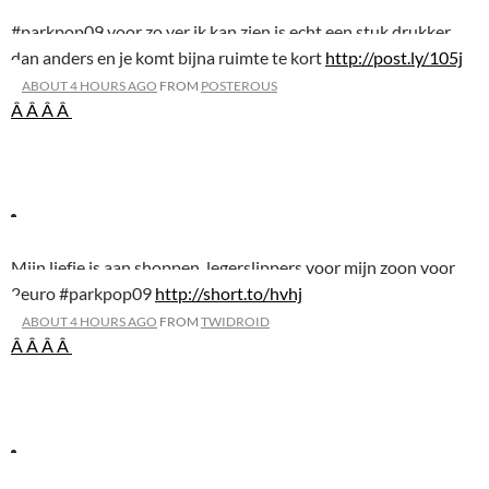
#parkpop09 voor zo ver ik kan zien is echt een stuk drukker
dan anders en je komt bijna ruimte te kort
http://post.ly/105j
ABOUT 4 HOURS AGO
FROM
POSTEROUS
Â Â
Â Â
Mijn liefje is aan shoppen, legerslippers voor mijn zoon voor
2euro #parkpop09
http://short.to/hvhj
ABOUT 4 HOURS AGO
FROM
TWIDROID
Â Â
Â Â