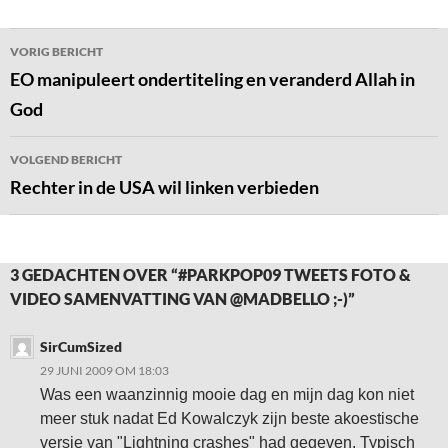
Bericht
VORIG BERICHT
navigatie
EO manipuleert ondertiteling en veranderd Allah in
God
VOLGEND BERICHT
Rechter in de USA wil linken verbieden
3 GEDACHTEN OVER “#PARKPOP09 TWEETS FOTO &
VIDEO SAMENVATTING VAN @MADBELLO ;-)”
SirCumSized
29 JUNI 2009 OM 18:03
Was een waanzinnig mooie dag en mijn dag kon niet
meer stuk nadat Ed Kowalczyk zijn beste akoestische
versie van "Lightning crashes" had gegeven. Typisch