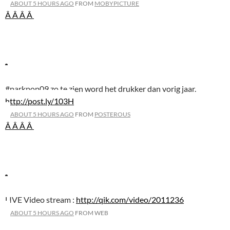
ABOUT 5 HOURS AGO
FROM
MOBYPICTURE
Â Â
Â Â
#parkpop09 zo te zien word het drukker dan vorig jaar.
http://post.ly/103H
ABOUT 5 HOURS AGO
FROM
POSTEROUS
Â Â
Â Â
LIVE Video stream :
http://qik.com/video/2011236
ABOUT 5 HOURS AGO
FROM WEB