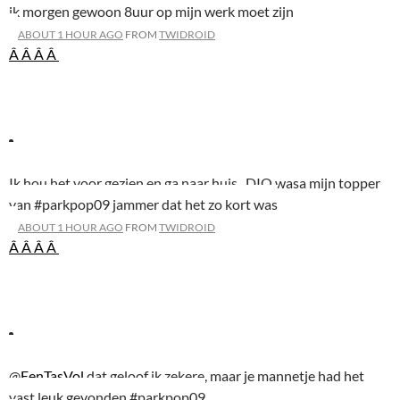
ik morgen gewoon 8uur op mijn werk moet zijn
ABOUT 1 HOUR AGO
FROM
TWIDROID
Â Â
Â Â
Ik hou het voor gezien en ga naar huis . DIO wasa mijn topper
van #parkpop09 jammer dat het zo kort was
ABOUT 1 HOUR AGO
FROM
TWIDROID
Â Â
Â Â
@
EenTasVol
dat geloof ik zekere, maar je mannetje had het
vast leuk gevonden #parkpop09