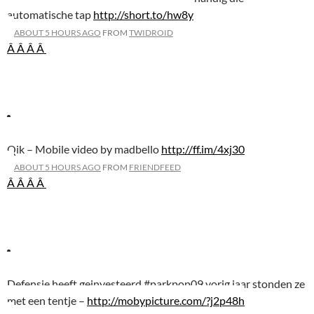
automatische tap
http://short.to/hw8y
ABOUT 5 HOURS AGO
FROM
TWIDROID
Â Â
Â Â
Qik – Mobile video by madbello
http://ff.im/4xj30
ABOUT 5 HOURS AGO
FROM
FRIENDFEED
Â Â
Â Â
Defensie heeft geinvesteerd #parkpop09 vorig jaar stonden ze
met een tentje –
http://mobypicture.com/?j2p48h