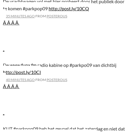
De vrachtwagen vol met bier probeert door het publiek door
te komen #parkpop09
http://post.ly/10CQ
35 MINUTES AGO
FROM
POSTEROUS
Â Â
Â Â
De
www.funx.fm
radio kabine op #parkpo09 van dichtbij
http://post.ly/10CI
40 MINUTES AGO
FROM
POSTEROUS
Â Â
Â Â
KUT #parkpop09 heb het gevoel dat het zaterdag en niet dat