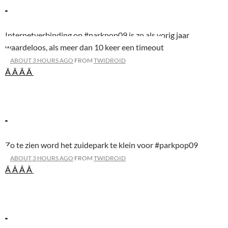
Internetverbinding op #parkpop09 is zo als vorig jaar
waardeloos, als meer dan 10 keer een timeout
ABOUT 3 HOURS AGO
FROM
TWIDROID
Â Â
Â Â
Zo te zien word het zuidepark te klein voor #parkpop09
ABOUT 3 HOURS AGO
FROM
TWIDROID
Â Â
Â Â