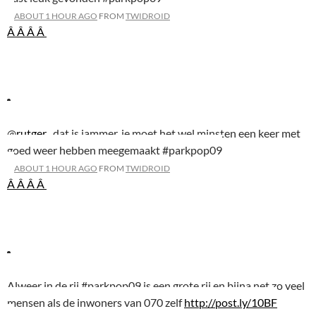
ABOUT 1 HOUR AGO
FROM
TWIDROID
Â Â
Â Â
@
rutger_
dat is jammer, je moet het wel minsten een keer met
goed weer hebben meegemaakt #parkpop09
ABOUT 1 HOUR AGO
FROM
TWIDROID
Â Â
Â Â
Alweer in de rij #parkpop09 is een grote rij en bijna net zo veel
mensen als de inwoners van 070 zelf
http://post.ly/10BF