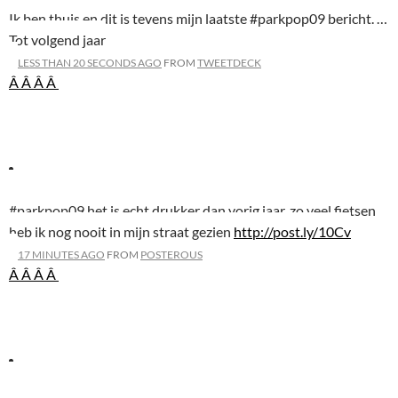
Ik ben thuis en dit is tevens mijn laatste #parkpop09 bericht. …
Tot volgend jaar
LESS THAN 20 SECONDS AGO
FROM
TWEETDECK
Â Â
Â Â
#parkpop09 het is echt drukker dan vorig jaar, zo veel fietsen
heb ik nog nooit in mijn straat gezien
http://post.ly/10Cv
17 MINUTES AGO
FROM
POSTEROUS
Â Â
Â Â