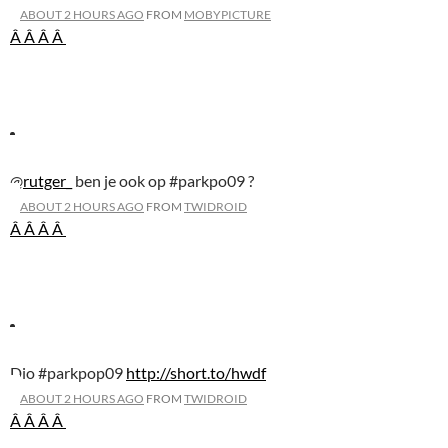
ABOUT 2 HOURS AGO
FROM
MOBYPICTURE
Â Â
Â Â
@
rutger_
ben je ook op #parkpo09 ?
ABOUT 2 HOURS AGO
FROM
TWIDROID
Â Â
Â Â
Dio #parkpop09
http://short.to/hwdf
ABOUT 2 HOURS AGO
FROM
TWIDROID
Â Â
Â Â