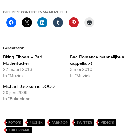
DEEL DEZE CONTENT EN MAAK MIJ BLIJ.
Gerelateerd
Biting Elbows – Bad
Bad Romance mannelijke a
Motherfucker
cappella :-)
22 maart 2013
3 mei 2010
In "Muziek"
In "Muziek"
Michael Jackson is DOOD
26 juni 2009
In "Buitenland"
FOTO'S
MUZIEK
PARKPOP
TWITTER
VIDEO'S
ZUIDERPARK