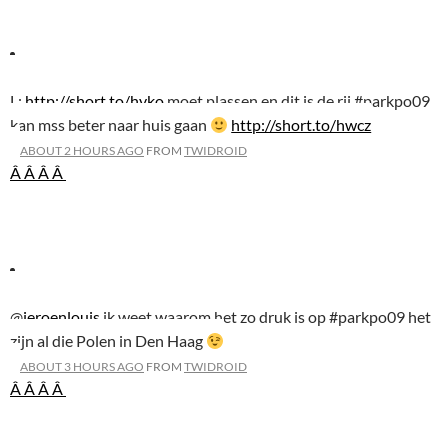
L:
http://short.to/hvko
moet plassen en dit is de rij #parkpo09
kan mss beter naar huis gaan
http://short.to/hwcz
ABOUT 2 HOURS AGO
FROM
TWIDROID
Â Â
Â Â
@
jeroenlouis
ik weet waarom het zo druk is op #parkpo09 het
zijn al die Polen in Den Haag
ABOUT 3 HOURS AGO
FROM
TWIDROID
Â Â
Â Â