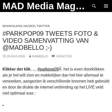
Ga
Zoeken
MAD Media Magazine
naar
PRIMAI
de
MENU
inhoud
BINNENLAND
,
MUZIEK
,
TWITTER
#PARKPOP09 TWEETS FOTO &
VIDEO SAMENVATTING VAN
@MADBELLO ;-)
28 JUNI 2009
MADBELLO
3 REACTIES
Klikker der klik. …
#parkpop09
Â het is even doorklikken
als je het wilt zien en makkelijker dan het hier allemaal te
verwerken, aangezien ik verschillende bronnen heb gebruikt
en door de drukte de internet verbinding op het LIVE veld
niet optimaal was :