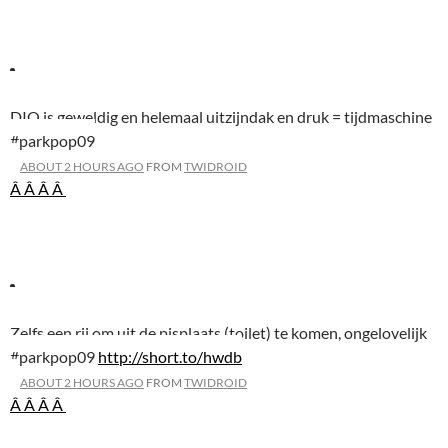
DIO is geweldig en helemaal uitzijndak en druk = tijdmaschine
#parkpop09
ABOUT 2 HOURS AGO
FROM
TWIDROID
Â Â
Â Â
Zelfs een rij om uit de pisplaats (toilet) te komen, ongelovelijk
#parkpop09
http://short.to/hwdb
ABOUT 2 HOURS AGO
FROM
TWIDROID
Â Â
Â Â