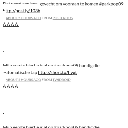
Dat word een heel gevecht om vooraan te komen #parkpop09
http://post.ly/103h
ABOUT 5 HOURS AGO
FROM
POSTEROUS
Â Â
Â Â
Mijn eerste biertje is al op #parkpop09 handig die
automatische tap
http://short.to/hvgt
ABOUT 5 HOURS AGO
FROM
TWIDROID
Â Â
Â Â
Mijn eerste biertje is al op #parkpop09 handig die